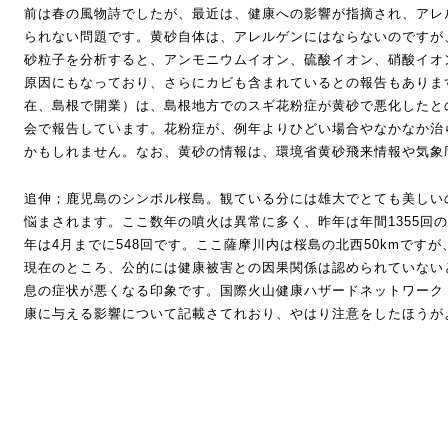
前は春の風物詩でしたが、最近は、健康への影響が指摘され、アレ
られない問題です。黄砂自体は、アレルゲンにはならないのですが
砂粒子を分析すると、アンモニウムイオン、硫酸イオン、硝酸イオ
原因にもなっており、さらにカビも含まれているとの報告もありま
在、島根で開業）は、島根地方でのスギ花粉症が黄砂で悪化したとの
会で報告しています。花粉症が、例年よりひどい場合やなかなか治
かもしれません。なお、黄砂の情報は、環境省黄砂飛来情報や気象
追伸；鹿児島のシンボル桜島。観ている分には雄大でとても美しい
悩まされます。ここ数年の噴火は異常に多く、昨年は年間1355回
年は4月までに548回です。ここ薩摩川内は桜島の北西50kmです
現在のところ、公的には健康被害との因果関係は認められていない
息の症状が悪くなる印象です。国際火山健康ハザードネットワーク（
康に与える影響について記載さてれおり、やはり注意をしたほうが