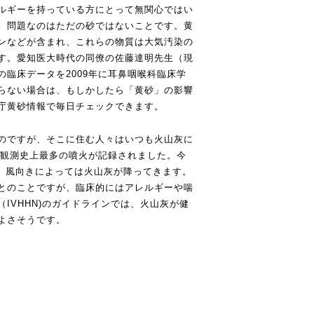
ルギーを持っている方にとって無関心ではい
、問題なのはただの砂ではないことです。黄
ンなどが含まれ、これらの物質は大気汚染の
す。愛知医大時代の同僚の佐藤達明先生（現
臨床データを2009年に耳鼻咽喉科臨床学
らない場合は、もしかしたら「黄砂」の影響
庁黄砂情報で毎日チェックできます。
のですが、そこに住む人々はいつも火山灰に
の観測史上最多の噴火が記録されました。今
が、風向きによっては火山灰が降ってきます。
とのことですが、臨床的にはアレルギーや喘
IVHHN)のガイドラインでは、火山灰が健
よさそうです。