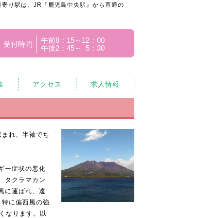
寄り駅は、JR『鹿児島中央駅』から直通の
午前8：15～12：00
受付時間
午後2：45～ 5：30
集
アクセス
求人情報
恵まれ、半袖でち
ギー症状の悪化
、タクラマカン
風に運ばれ、遠
、特に偏西風の強
悪くなります。以