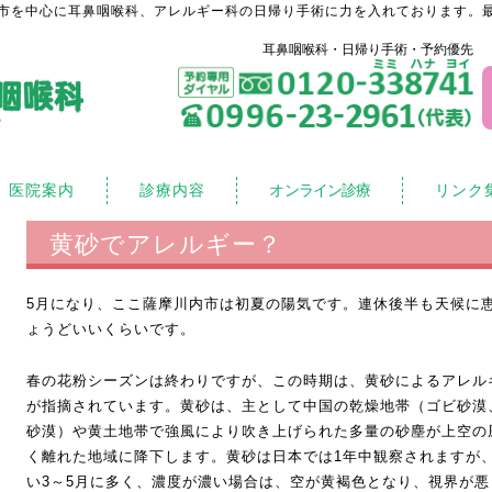
市を中心に耳鼻咽喉科、アレルギー科の日帰り手術に力を入れております。最
耳鼻咽喉科・日帰り手術・予約優先
医院案内
診療内容
オンライン診療
リンク
黄砂でアレルギー？
5月になり、ここ薩摩川内市は初夏の陽気です。連休後半も天候に
ょうどいいくらいです。
春の花粉シーズンは終わりですが、この時期は、黄砂によるアレル
が指摘されています。黄砂は、主として中国の乾燥地帯（ゴビ砂漠
砂漠）や黄土地帯で強風により吹き上げられた多量の砂塵が上空の
く離れた地域に降下します。黄砂は日本では1年中観察されますが
い3～5月に多く、濃度が濃い場合は、空が黄褐色となり、視界が