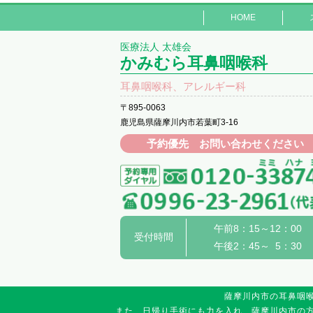
HOME
医療法人 太雄会
かみむら耳鼻咽喉科
耳鼻咽喉科、アレルギー科
〒895-0063
鹿児島県薩摩川内市若葉町3-16
予約優先 お問い合わせください
午前8：15～12：00
受付時間
午後2：45～ 5：30
薩摩川内市の耳鼻咽
また、日帰り手術にも力を入れ、薩摩川内市の