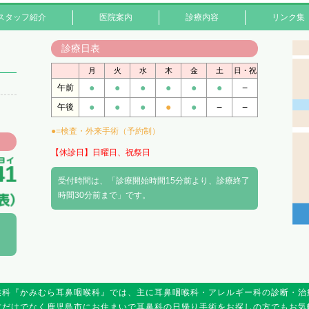
スタッフ紹介
医院案内
診療内容
リンク集
診療日表
月
火
水
木
金
土
日・祝
●
●
●
●
●
●
−
午前
●
●
●
●
●
−
−
午後
●=検査・外来手術（予約制）
【休診日】日曜日、祝祭日
受付時間は、「診療開始時間15分前より、診療終了
時間30分前まで」です。
喉科『かみむら耳鼻咽喉科』では、主に耳鼻咽喉科・アレルギー科の診断・治
方だけでなく鹿児島市にお住まいで耳鼻科の日帰り手術をお探しの方でもお気