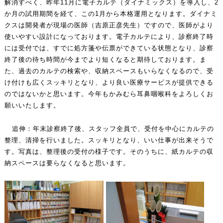
解消すべく、昨年11月に電子カルテ（ダイナミックス）を導入し、2
か月の試用期間を経て、この1月から本格運用となります。ダイナミ
クスは開発者が現場の医師（吉原正彦先生）ですので、医師がより
使いやすい設計になっております。電子カルテにより、診察終了時
には受付では、すでに処方箋や伝票ができている状態となり、診察
終了後の待ち時間が今までより短くなると期待しております。ま
た、過去のカルテの検索や、収納スペースもいらなくなるので、受
け付けも広くスッキリとなり、より良い医療サービスが提供できる
のではないかと思います。今年もかみむら耳鼻咽喉科をよろしくお
願いいたします。
追伸：年末診察終了後、スタッフ全員で、受付を中心にカルテの
整理、清掃を行いました。スッキリとなり、いい仕事が出来そうで
す。写真は、整理後の受付の様子です。そのうちに、紙カルテの収
納スペースは要らなくなると思います。