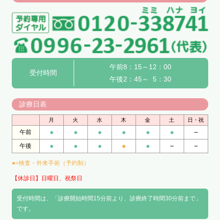
午前8：15～12：00
受付時間
午後2：45～ 5：30
診療日表
月
火
水
木
金
土
日・祝
●
●
●
●
●
●
−
午前
●
●
●
●
●
−
−
午後
●=検査・外来手術（予約制）
【休診日】日曜日、祝祭日
受付時間は、「診療開始時間15分前より、診療終了時間30分前まで」
です。