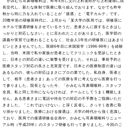
かみむら耳鼻咽喉科は、昨年4月に父の上村達郎から上村隆雄に院
長交代し、新たな体制で医療に取り組んでおります。なかでも昨年
秋から特に力を入れていることが「接遇」と「電子カルテ」です。
20数年前の研修医時代に、上司から「某大学の医局では、研修医に
ホテルで接遇研修をさせているそうだ。患者さんに接するときはし
っかりと対応しなさい」とに言われたことがありました。医学部の
講義や実習では教わることもなく、社会人1年生の研修医にはあまり
ピンときませんでした。医師6年目に米国留学（1996-98年）を経験
し、当時、米国で私や家族が患者としてクリニックを受診したとき
に、日本との対応の違いに衝撃を受けました。それは、事前予約と
医療スタッフ対応の良さと充実度です。日本との医療制度の違いは
あるものの、彼らの対応はまさにプロの業でした。私自身、医者と
して、相手（患者さま）あっての医療を常に考えながら医療を行っ
て参りました。院長となった今、「かみむら耳鼻咽喉科」スタッフ
全員、私と同じ方向にならなければ、チームとしてうまく機能しま
せん。ある患者さまに電話や待合での対応の不手際をご指摘いただ
きました。「これではいけない」と深く反省し、さっそく改善に取
り掛かりました。医療における接遇は、大学の時代から強く意識し
ており、医局での接遇研修会企画や、かみむら耳鼻咽喉科リニュー
アル時（平成20年）のスタッフ研修も行って参りました。今回のご