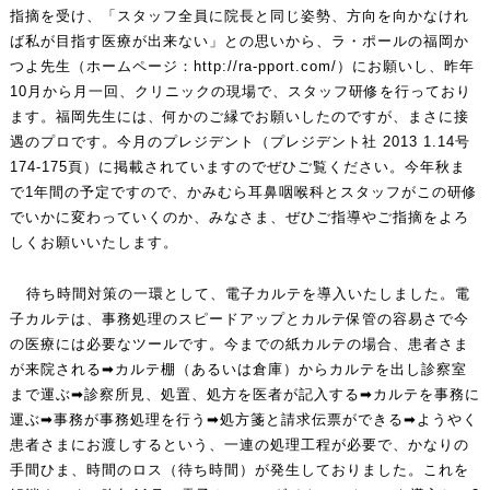
指摘を受け、「スタッフ全員に院長と同じ姿勢、方向を向かなけれ
ば私が目指す医療が出来ない」との思いから、ラ・ポールの福岡か
つよ先生（ホームページ：
http://ra-pport.com/
）にお願いし、昨年
10月から月一回、クリニックの現場で、スタッフ研修を行っており
ます。福岡先生には、何かのご縁でお願いしたのですが、まさに接
遇のプロです。今月のプレジデント（プレジデント社 2013 1.14号
174-175頁）に掲載されていますのでぜひご覧ください。今年秋ま
で1年間の予定ですので、かみむら耳鼻咽喉科とスタッフがこの研修
でいかに変わっていくのか、みなさま、ぜひご指導やご指摘をよろ
しくお願いいたします。
待ち時間対策の一環として、電子カルテを導入いたしました。電
子カルテは、事務処理のスピードアップとカルテ保管の容易さで今
の医療には必要なツールです。今までの紙カルテの場合、患者さま
が来院される➡カルテ棚（あるいは倉庫）からカルテを出し診察室
まで運ぶ➡診察所見、処置、処方を医者が記入する➡カルテを事務に
運ぶ➡事務が事務処理を行う➡処方箋と請求伝票ができる➡ようやく
患者さまにお渡しするという、一連の処理工程が必要で、かなりの
手間ひま、時間のロス（待ち時間）が発生しておりました。これを