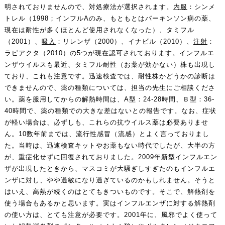
明されておりませんので、対処療法が選択されます。
内服
：シンメ
トレル（1998；インフルAのみ、もともとはパーキンソン病の薬、
現在は耐性が多くほとんど使用されなくなった）、タミフル
（2001）、
吸入
：リレンザ（2000）、イナビル（2010）、
注射
：
ラピアクタ（2010）の5つが現在認可されております。インフルエ
ンザウイルスも最近、タミフル耐性（お薬が効かない）株も出現し
ており、これも注意です。迅速検査では、耐性株かどうかの診断は
できませんので、薬の種類については、担当の先生にご相談くださ
い。薬を服用してからの解熱時間は、A型：24-28時間、Ｂ型：36-
40時間で、薬の種類での大きな差はないとの報告です。なお、症状
が軽い場合は、必ずしも、これらの抗ウイルス薬は必要ありませ
ん。10数年前までは、流行性感冒（流感）とよく言っておりまし
た。当時は、迅速検査キットやお薬もない時代でしたが、大半の方
が、重症化せずに回復されておりました。2009年新型インフルエン
ザが出現したときから、マスコミが大騒ぎしすぎたのもインフルエ
ンザに対し、やや過敏になり過ぎているのかもしれません。そうと
はいえ、高熱が続くのはとてもきついものです。そこで、解熱剤を
使う場合もあるかと思います。実はインフルエンザに対する解熱剤
の使い方は、とても注意が必要です。2001年に、風邪でよく使って