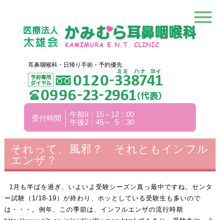
耳鼻咽喉科・日帰り手術・予約優先
午前8：15～12：00
受付時間
午後2：45～ 5：30
それって、風邪？ それともインフル
エンザ？
1月も半ばを過ぎ、いよいよ受験シーズン真っ最中ですね。センタ
ー試験（1/18-19）が終わり、ホッとしている受験生も多いので
は・・・。例年、この季節は、インフルエンザの流行時期