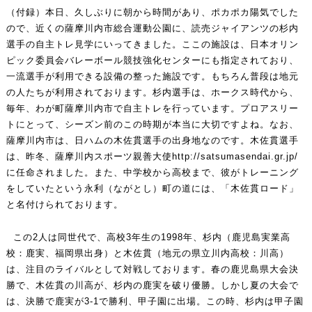
（付録）本日、久しぶりに朝から時間があり、ポカポカ陽気でした
ので、近くの薩摩川内市総合運動公園に、読売ジャイアンツの杉内
選手の自主トレ見学にいってきました。ここの施設は、日本オリン
ピック委員会バレーボール競技強化センターにも指定されており、
一流選手が利用できる設備の整った施設です。もちろん普段は地元
の人たちが利用されております。杉内選手は、ホークス時代から、
毎年、わが町薩摩川内市で自主トレを行っています。プロアスリー
トにとって、シーズン前のこの時期が本当に大切ですよね。なお、
薩摩川内市は、日ハムの木佐貫選手の出身地なのです。木佐貫選手
は、昨冬、薩摩川内スポーツ親善大使
http://satsumasendai.gr.jp/
に任命されました。また、中学校から高校まで、彼がトレーニング
をしていたという永利（ながとし）町の道には、「木佐貫ロード」
と名付けられております。
この2人は同世代で、高校3年生の1998年、杉内（鹿児島実業高
校：鹿実、福岡県出身）と木佐貫（地元の県立川内高校：川高）
は、注目のライバルとして対戦しております。春の鹿児島県大会決
勝で、木佐貫の川高が、杉内の鹿実を破り優勝。しかし夏の大会で
は、決勝で鹿実が3-1で勝利、甲子園に出場。この時、杉内は甲子園