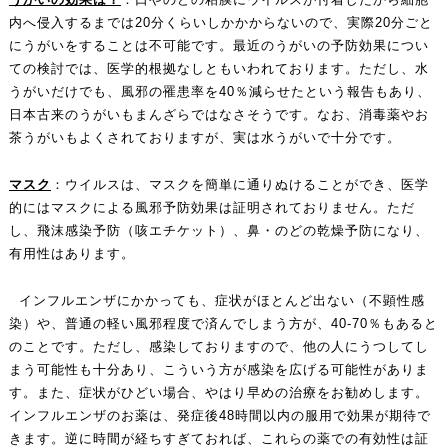
内へ侵入するまでは20分くらいしかかからないので、実際20分ごと
にうがいをすることは不可能です。最近のうがいの予防効果につい
ての検討では、医学的根拠なしともいわれております。ただし、水
うがいだけでも、風邪の罹患率を40％減らせたという報告もあり、
日本古来のうがいもまんざらではなさそうです。なお、消毒薬やお
茶うがいもよくされておりますが、実は水うがいで十分です。
マスク
：ウイルスは、マスクを簡単に通りぬけることができ、医学
的にはマスクによる風邪予防効果は証明されておりません。ただ
し、飛沫感染予防（咳エチケット）、鼻・のどの乾燥予防になり、
有用性はあります。
インフルエンザにかかっても、症状がほとんど出ない（不顕性感
染）や、普通の軽い風邪程度で済んでしまう方が、40-70％もあると
のことです。ただし、感染しておりますので、他の人にうつしてし
まう可能性も十分あり、こういう方が感染を広げる可能性がありま
す。また、症状がひどい場合、やはり早めの治療をお勧めします。
インフルエンザのお薬は、発症後48時間以内の服用で効果が期待で
きます。逆に時間が経ちすぎておれば、これらの薬での有効性は証