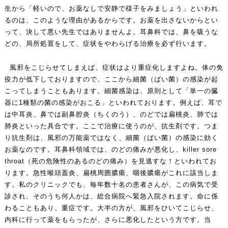
生から「軽いので、お薬なしで安静で様子をみましょう」といわれ
るのは、このような理由があるからです。お薬を出さないからとい
って、決して悪い先生ではありませんよ。耳鼻科では、鼻を吸うな
どの、局所処置をして、症状をやわらげる治療を必ず行います。
風邪をこじらせてしまえば、症状はより重症化しますよね。体の免
疫力が低下しておりますので、ここから細菌（ばい菌）の感染が起
こってしまうこともあります。細菌感染は、原則として「単一の臓
器に1種類の菌の感染がおこる」といわれております。例えば、耳で
は中耳炎、鼻では副鼻腔炎（ちくのう）、のどでは扁桃炎、肺では
肺炎といった具合です。ここで治療に使うのが、抗生剤です。つま
り抗生剤は、風邪の万能薬ではなく、細菌（ばい菌）の感染に効く
お薬なのです。耳鼻科領域では、のどの痛みが悪化し、killer sore
throat（死の危険性のあるのどの痛み）を見逃すな！といわれてお
ります。急性喉頭蓋炎、扁桃周囲膿瘍、咽後膿瘍がこれに該当しま
す。私のクリニックでも、毎年数十名の患者さんが、この病気で受
診され、そのうち何人かは、総合病院へ緊急入院されます。命に係
わることもあり、重症です。大半の方が、風邪をひいてこじらせ、
内科に行って薬をもらったが、さらに悪化したという方です。当