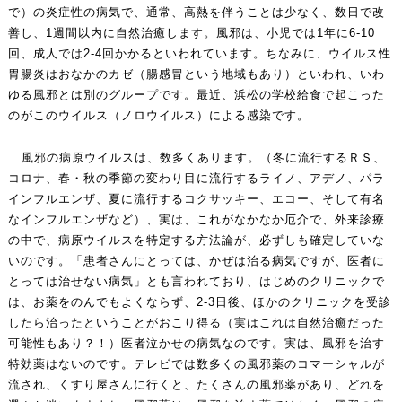
で）の炎症性の病気で、通常、高熱を伴うことは少なく、数日で改
善し、1週間以内に自然治癒します。風邪は、小児では1年に6-10
回、成人では2-4回かかるといわれています。ちなみに、ウイルス性
胃腸炎はおなかのカゼ（腸感冒という地域もあり）といわれ、いわ
ゆる風邪とは別のグループです。最近、浜松の学校給食で起こった
のがこのウイルス（ノロウイルス）による感染です。
風邪の病原ウイルスは、数多くあります。（冬に流行するＲＳ、
コロナ、春・秋の季節の変わり目に流行するライノ、アデノ、パラ
インフルエンザ、夏に流行するコクサッキー、エコー、そして有名
なインフルエンザなど）、実は、これがなかなか厄介で、外来診療
の中で、病原ウイルスを特定する方法論が、必ずしも確定していな
いのです。「患者さんにとっては、かぜは治る病気ですが、医者に
とっては治せない病気」とも言われており、はじめのクリニックで
は、お薬をのんでもよくならず、2-3日後、ほかのクリニックを受診
したら治ったということがおこり得る（実はこれは自然治癒だった
可能性もあり？！）医者泣かせの病気なのです。実は、風邪を治す
特効薬はないのです。テレビでは数多くの風邪薬のコマーシャルが
流され、くすり屋さんに行くと、たくさんの風邪薬があり、どれを