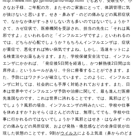
http://www.nih.go.jp/niid/ja/flu-map.html
でもあり、受験生や、小
さなお子様、ご年配の方、またそのご家族にとって、体調管理に気
が抜けないと思います。せき・鼻みず・のどの痛みなどの風邪症状
で、なかなか体がすっきりしない方も多いのではないでしょうか？
さて、カゼ症状で、医療機関を受診され、担当の先生に「それは風
邪ですよ」といわれるのと「インフルエンザですよ」といわれるの
では、どちらが心配でしょうか？もちろんインフルエンザは、症状
が重症で、悪化すれば怖い病気ですよね。しかし、迅速キットによ
る検査法やお薬もあります。また、学校保健安全法では、インフル
エンザにかかれば、「発症後5日間を経過し、かつ解熱後2日間は出
席停止」というルールがあり、十分に療養することができます。ま
た、予防にはワクチンが確立しています。このように、インフルエ
ンザに対しては、社会的にも手厚く対処されております。また、日
本は世界中でインフルエンザ予防や治療に関して、最も進んだ医療
先進国なのです。これは世界に誇れることです。では、風邪はどう
でしょう？風邪の場合、インフルエンザの時みたいに、学校や仕事
を休めますか？おそらくほとんどの方は、無理してでも、学校や仕
事に行かれるのではないでしょうか？風邪とはせき・はなみず・の
どの痛みなどの局所症状、および発熱・倦怠感などの全身症状が出
現した状態のことです。9割が
ウイルス
による上気道（鼻からのどま