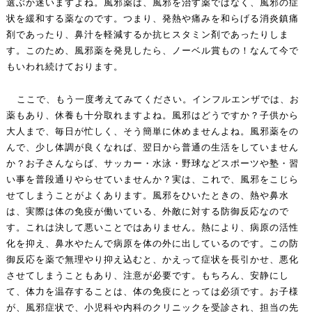
選ぶか迷いますよね。風邪薬は、風邪を治す薬ではなく、風邪の症
状を緩和する薬なのです。つまり、発熱や痛みを和らげる消炎鎮痛
剤であったり、鼻汁を軽減するか抗ヒスタミン剤であったりしま
す。このため、風邪薬を発見したら、ノーベル賞もの！なんて今で
もいわれ続けております。
ここで、もう一度考えてみてください。インフルエンザでは、お
薬もあり、休養も十分取れますよね。風邪はどうですか？子供から
大人まで、毎日が忙しく、そう簡単に休めませんよね。風邪薬をの
んで、少し体調が良くなれば、翌日から普通の生活をしていません
か？お子さんならば、サッカー・水泳・野球などスポーツや塾・習
い事を普段通りやらせていませんか？実は、これで、風邪をこじら
せてしまうことがよくあります。風邪をひいたときの、熱や鼻水
は、実際は体の免疫が働いている、外敵に対する防御反応なので
す。これは決して悪いことではありません。熱により、病原の活性
化を抑え、鼻水やたんで病原を体の外に出しているのです。この防
御反応を薬で無理やり抑え込むと、かえって症状を長引かせ、悪化
させてしまうこともあり、注意が必要です。もちろん、安静にし
て、体力を温存することは、体の免疫にとっては必須です。お子様
が、風邪症状で、小児科や内科のクリニックを受診され、担当の先