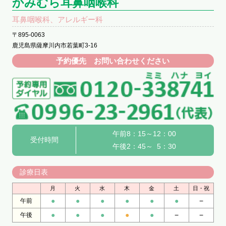
かみむら耳鼻咽喉科
耳鼻咽喉科、アレルギー科
〒895-0063
鹿児島県薩摩川内市若葉町3-16
予約優先 お問い合わせください
午前8：15～12：00
受付時間
午後2：45～ 5：30
診療日表
月
火
水
木
金
土
日・祝
●
●
●
●
●
●
−
午前
●
●
●
●
●
−
−
午後