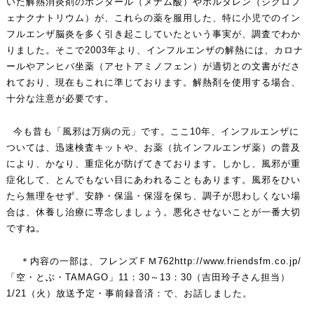
いた解熱消炎剤のポンタール（メナム酸）やボルタレン（ジクロフ
ェナクナトリウム）が、これらの薬を服用した、特に小児でのイン
フルエンザ脳炎を多く引き起こしていたという事実が、調査でわか
りました。そこで2003年より、インフルエンザの解熱には、カロナ
ールやアンヒバ坐薬（アセトアミノフェン）が適切との文書がださ
れており、現在もこれに準じております。解熱剤を使用する場合、
十分な注意が必要です。
今も昔も「風邪は万病の元」です。ここ10年、インフルエンザに
ついては、迅速検査キットや、お薬（抗インフルエンザ薬）の普及
により、かなり、重症化が防げてきております。しかし、風邪が重
症化して、とんでもない目にあわれることもあります。風邪をひい
たら無理をせず、安静・保温・保湿を保ち、調子が思わしくない場
合は、休養し治療に専念しましょう。悪化させないことが一番大切
ですね。
＊内容の一部は、フレンズＦＭ762
http://www.friendsfm.co.jp/
「空・とぶ・TAMAGO」11：30～13：30（吉田玲子さん担当）
1/21（火）放送予定・事前録音済：で、お話しました。