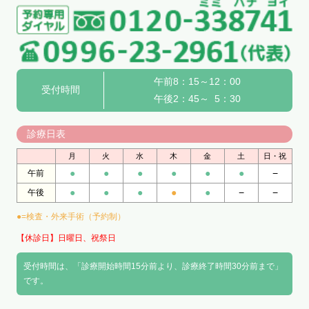
午前8：15～12：00
受付時間
午後2：45～ 5：30
診療日表
月
火
水
木
金
土
日・祝
●
●
●
●
●
●
−
午前
●
●
●
●
●
−
−
午後
●=検査・外来手術（予約制）
【休診日】日曜日、祝祭日
受付時間は、「診療開始時間15分前より、診療終了時間30分前まで」
です。