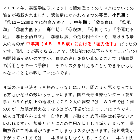
２０１７年、英医学誌ランセットに認知症とそのリスクについての
論文が掲載されました。認知症にかかわる９つの要因、
小児期：
「①11～12歳までに教育が終了」、
中年期：
「②高血圧」「③肥
満」「④聴力低下」、
高年期：
「⑤喫煙」「⑥抑うつ」「⑦運動不
足」「⑧社会的孤立」「⑨糖尿病」の危険因子の中で、避けうる最
大のものが
中年期（４５－６５歳）における「聴力低下」
だったの
です。“聞こえが悪くなることが、認知能力の低下をきたすこと”との
相関関係が深いのですが、難聴の進行を食い止めることで（補聴器
の活用もその一つ手段）、そのリスクを抑えることができるかもし
れないことを示唆していたのです。
耳垢のたまり過ぎ（耳栓のような）により、聞こえが悪くなってい
る方もかなりの数いらっしゃいます。国立長寿医療センター（愛知
県）の６０代以上の地域住民７９２人の調査では、８０代では２割
の方が、鼓膜が見えなくなるほどの耳垢がたまっていたそうです。
成人は耳垢を外に出す「自浄作用」が働くため耳掃除は必要ないと
いわれますが、加齢とともにこの作用が低下し耳垢がたまって、長
期放置にて外耳道がつまってしまうリスクがあります。認知機能が
下がっている方では、「耳掃除をしなくなる」➠さらに「耳の不快