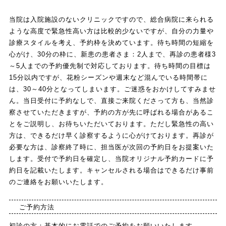
当院は入院施設のないクリニックですので、総合病院に来られる
ような高度で緊急性高い方は比較的少ないですが、自分の力量や
診療スタイルを考え、予約枠を決めています。待ち時間の短縮を
心がけ、30分の枠に、新患の患者さま：2人まで、再診の患者様3
～5人までの予約優先制で対応しております。待ち時間の目標は
15分以内ですが、花粉シーズンや週末など混んでいる時間帯に
は、30～40分となってしまいます。ご迷惑をおかけしてすみませ
ん。当日受付に予約なしで、直接ご来院くださって方も、当然診
察させていただきますが、予約の方が先に呼ばれる場合があるこ
とをご説明し、お待ちいただいております。ただし緊急性の高い
方は、できるだけ早く診察するように心がけております。再診が
必要な方は、診察終了時に、担当医が次回の予約日をお提案いた
します。受付で予約日を確定し、当院オリジナル予約カードに予
約日を記載いたします。キャンセルされる場合はできるだけ事前
のご連絡をお願いいたします。
ご予約方法
初診の方：基本的にお電話でのご予約をお願いいたします。