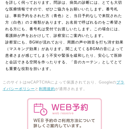
を詳しく伺っております。問診は、病気の診断には、とても大切
な医療情報ですので、ぜひご協力をお願いいたします。番号札
は、事前予約をされた方（青色）と、当日予約なしで来院された
方（白色）の２種類があります。お名前で呼ばれるのをご希望さ
れる方にも、番号札は受付でお渡しいたします。この場合には、
看護師が声をおかけして、診察室にご案内いたします。
診察室にも、BGMが流れており、周囲の声や雑音を打ち消す効果
（マスキング効果）があります。聞こえてくるBGMの音によって
患者さまが感じてしまう不安や緊張を緩和したり、安心して医師
と会話できる空間を作ったりする、「音のカーテン」としてとて
も重要な役割を担います。
このサイトはreCAPTCHAによって保護されており、Googleの
プラ
イバシーポリシー
と
利用規約
が適用されます。