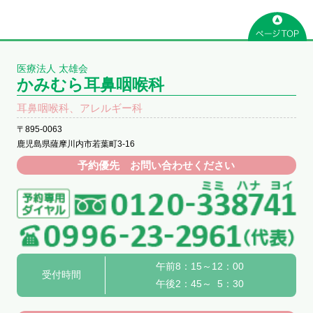
医療法人 太雄会
かみむら耳鼻咽喉科
耳鼻咽喉科、アレルギー科
〒895-0063
鹿児島県薩摩川内市若葉町3-16
予約優先 お問い合わせください
午前8：15～12：00
受付時間
午後2：45～ 5：30