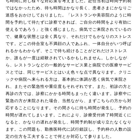
ち時間に対し様々な対応策を考えました。赴任当初は時間予約制
ではなかったため、待ち時間はかなり長く、患者さまにかなりご
迷惑をおかけしておりました。「レストランや美容院のように時
間を予約して待たずに診察できれば、ご自分の時間をより有効に
使えるであろう」と強く感じました。病気でご来院されているの
で、健康な状態とは全く異なり、それだけでもかなりのストレス
です。どこの待合室も不満顔の人であふれ、一体自分がいつ呼ば
れるかもわからず、そこで待ち続けることがどれだけストレス
か、誰もが一度は経験されているかもしれません。しかしなが
ら、レストランなどの一般的なサービス業と病院での医療サービ
スとでは、同じサービスとはいえ色々な点で異なります。クリニ
ックや病院へ来られる方は、基本的に体調が悪く病気で来院さ
れ、またその緊急性や重症度もそれぞれです。また、初診の方と
再診の方では、診察にかかる時間もまったく違います。診察中に
緊急の方が来院された場合、当然ながら、まずこちらの方から対
応することになります。その間さらに待ち時間が発生し、予約の
時間が遅れてしまいます。これにより、診療受付終了時間近くに
なると、かなりの遅れが発生し、時間予約制が成り立たなくなり
ます。この問題も、勤務医時代に試行錯誤し、予約枠の人数の設
定の仕方を工夫することで何とか対応して参りました。