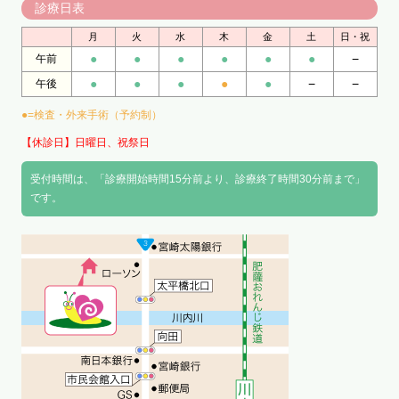
診療日表
月
火
水
木
金
土
日・祝
●
●
●
●
●
●
−
午前
●
●
●
●
●
−
−
午後
●=検査・外来手術（予約制）
【休診日】日曜日、祝祭日
受付時間は、「診療開始時間15分前より、診療終了時間30分前まで」
です。