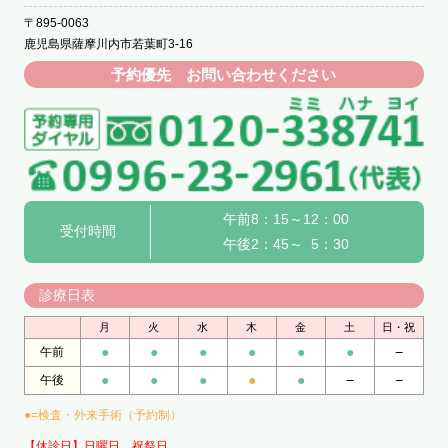
〒895-0063
鹿児島県薩摩川内市若葉町3-16
予約優先 お問い合わせください
午前8：15～12：00
受付時間
午後2：45～ 5：30
診療日表
月
火
水
木
金
土
日・祝
●
●
●
●
●
●
−
午前
●
●
●
●
●
−
−
午後
●=検査・外来手術（予約制）
【休診日】日曜日、祝祭日