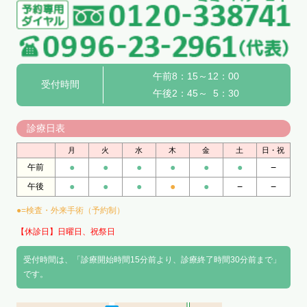
午前8：15～12：00
受付時間
午後2：45～ 5：30
診療日表
月
火
水
木
金
土
日・祝
●
●
●
●
●
●
−
午前
●
●
●
●
●
−
−
午後
●=検査・外来手術（予約制）
【休診日】日曜日、祝祭日
受付時間は、「診療開始時間15分前より、診療終了時間30分前まで」
です。