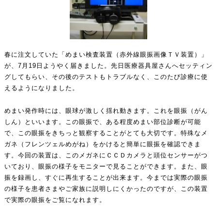
春に注文していた「めまい検査装置（赤外線眼振画像ＴＶ装置）」
が、7月19日ようやく届きました。先日医療器具屋さんへセッティン
グしてもらい、その後のテストもトラブルなく、このたび診療に使
えるようになりました。
めまい発作時には、眼球が激しく揺れ動きます。これを眼振（がん
しん）といいます。この眼振で、ある程度めまい部位診断が可能
で、この眼振をきちっと観察することがとても大切です。特殊なメ
ガネ（フレンツェルめがね）をかけると簡単に眼振を確認できま
す。今回の装置は、このメガネにＣＣＤカメラと頭位センサーがつ
いており、眼振の様子をモニターで見ることができます。また、眼
振を録画し、すぐに再生することが出来ます。今までは実際の眼振
の様子を患者さまやご家族に説明しにくかったのですが、この装置
で実際の眼振をご覧になれます。