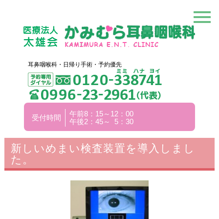
耳鼻咽喉科・日帰り手術・予約優先
午前8：15～12：00
受付時間
午後2：45～ 5：30
新しいめまい検査装置を導入しまし
た。