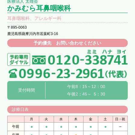
医療法人 太雄会
かみむら耳鼻咽喉科
耳鼻咽喉科、アレルギー科
〒895-0063
鹿児島県薩摩川内市若葉町3-16
予約優先 お問い合わせください
午前8：15～12：00
受付時間
午後2：45～ 5：30
診療日表
月
火
水
木
金
土
日・祝
●
●
●
●
●
●
−
午前
●
●
●
●
●
−
−
午後