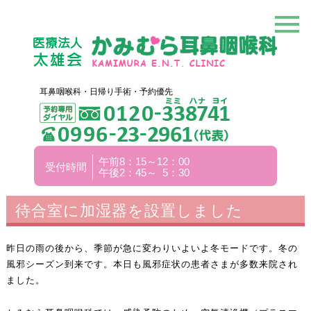
耳鼻咽喉科・日帰り手術・予約優先
午前8：15～12：00
受付時間
午後2：45～ 5：30
待合室に加湿器を設置しました
昨日の雨の後から、季節が急に変わりいよいよ冬モードです。冬の
風邪シーズン到来です。本日も風邪症状の患者さまが多数来院され
ました。