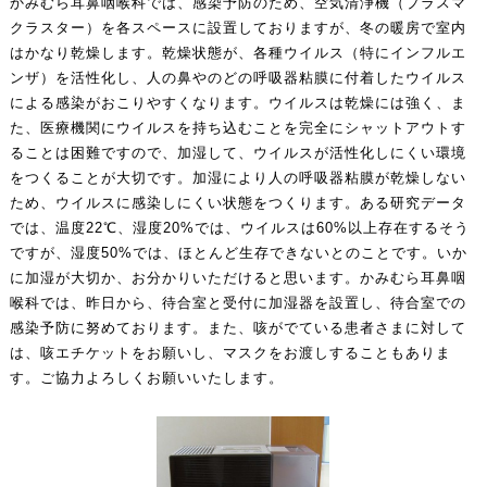
かみむら耳鼻咽喉科では、感染予防のため、空気清浄機（プラスマ
クラスター）を各スペースに設置しておりますが、冬の暖房で室内
はかなり乾燥します。乾燥状態が、各種ウイルス（特にインフルエ
ンザ）を活性化し、人の鼻やのどの呼吸器粘膜に付着したウイルス
による感染がおこりやすくなります。ウイルスは乾燥には強く、ま
た、医療機関にウイルスを持ち込むことを完全にシャットアウトす
ることは困難ですので、加湿して、ウイルスが活性化しにくい環境
をつくることが大切です。加湿により人の呼吸器粘膜が乾燥しない
ため、ウイルスに感染しにくい状態をつくります。ある研究データ
では、温度22℃、湿度20%では、ウイルスは60%以上存在するそう
ですが、湿度50%では、ほとんど生存できないとのことです。いか
に加湿が大切か、お分かりいただけると思います。かみむら耳鼻咽
喉科では、昨日から、待合室と受付に加湿器を設置し、待合室での
感染予防に努めております。また、咳がでている患者さまに対して
は、咳エチケットをお願いし、マスクをお渡しすることもありま
す。ご協力よろしくお願いいたします。