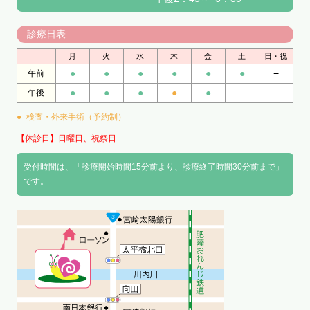
診療日表
月
火
水
木
金
土
日・祝
●
●
●
●
●
●
−
午前
●
●
●
●
●
−
−
午後
●=検査・外来手術（予約制）
【休診日】日曜日、祝祭日
受付時間は、「診療開始時間15分前より、診療終了時間30分前まで」
です。