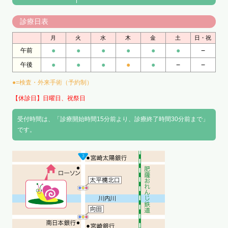
診療日表
月
火
水
木
金
土
日・祝
●
●
●
●
●
●
−
午前
●
●
●
●
●
−
−
午後
●=検査・外来手術（予約制）
【休診日】日曜日、祝祭日
受付時間は、「診療開始時間15分前より、診療終了時間30分前まで」
です。