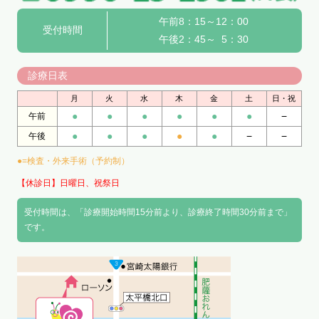
午前8：15～12：00
受付時間
午後2：45～ 5：30
診療日表
月
火
水
木
金
土
日・祝
●
●
●
●
●
●
−
午前
●
●
●
●
●
−
−
午後
●=検査・外来手術（予約制）
【休診日】日曜日、祝祭日
受付時間は、「診療開始時間15分前より、診療終了時間30分前まで」
です。