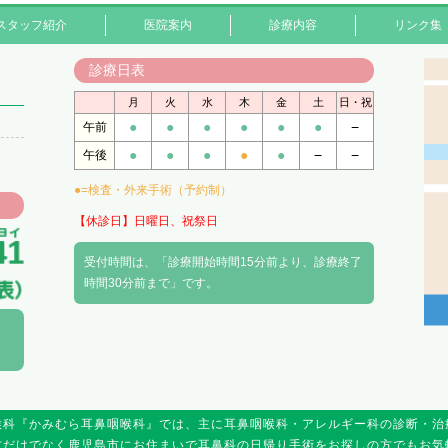
スタッフ紹介
医院案内
診療内容
リンク集
診療日表
月
火
水
木
金
土
日・祝
●
●
●
●
●
●
−
午前
●
●
●
●
●
−
−
午後
●=検査・外来手術（予約制）
【休診日】日曜日、祝祭日
受付時間は、「診療開始時間15分前より、診療終了
時間30分前まで」です。
喉科『かみむら耳鼻咽喉科』では、主に耳鼻咽喉科・アレルギー科の診断・治
方だけでなく鹿児島市にお住まいで耳鼻科の日帰り手術をお探しの方でもお気