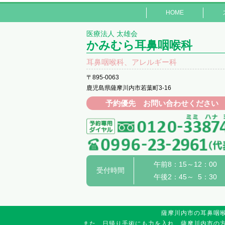
HOME
医療法人 太雄会
かみむら耳鼻咽喉科
耳鼻咽喉科、アレルギー科
〒895-0063
鹿児島県薩摩川内市若葉町3-16
予約優先 お問い合わせください
午前8：15～12：00
受付時間
午後2：45～ 5：30
薩摩川内市の耳鼻咽
また、日帰り手術にも力を入れ、薩摩川内市の