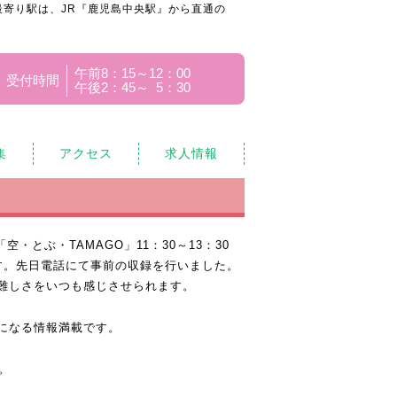
寄り駅は、JR『鹿児島中央駅』から直通の
午前8：15～12：00
受付時間
午後2：45～ 5：30
集
アクセス
求人情報
空・とぶ・TAMAGO」11：30～13：30
す。先日電話にて事前の収録を行いました。
難しさをいつも感じさせられます。
になる情報満載です。
。