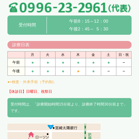
午前8：15～12：00
受付時間
午後2：45～ 5：30
診療日表
月
火
水
木
金
土
日・祝
●
●
●
●
●
●
−
午前
●
●
●
●
●
−
−
午後
●=検査・外来手術（予約制）
【休診日】日曜日、祝祭日
受付時間は、「診療開始時間15分前より、診療終了時間30分前まで」
です。