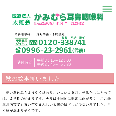
耳鼻咽喉科・日帰り手術・予約優先
午前8：15～12：00
受付時間
午後2：45～ 5：30
秋の絵本揃いました。
長い夏休みもようやく終わり、いよいよ９月。子供たちにとって
は、２学期の始まりです。今夏は全国的に非常に雨が多く、ここ薩
摩川内市でも青い空やまぶしい太陽の日ざしが少ない夏でした。早
く秋が深まりそうです。