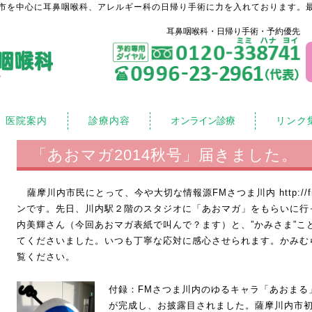
市を中心に耳鼻咽喉科、アレルギー科の日帰り手術に力を入れております。最
耳鼻咽喉科・日帰り手術・予約優先
医院案内
診療内容
オンライン診療
リンク
「あおマガ2014秋号」届きました。
薩摩川内市民にとって、今や大切な情報源FMさつま川内
http:/
ンです。先日、川内駅２階のスタジオに「あおマガ」をもらいに行っ
内美輝さん（今回あおマガ表紙で叫んで？ます）と、”かみさま”こ
てくださいました。いつも丁寧な応対に感心させられます。かみむ
覧ください。
付録：FMさつま川内のゆるキャラ「あおまる
が完成し、お披露目されました。薩摩川内市