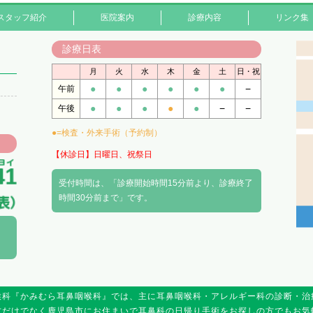
スタッフ紹介
医院案内
診療内容
リンク集
診療日表
月
火
水
木
金
土
日・祝
●
●
●
●
●
●
−
午前
●
●
●
●
●
−
−
午後
●=検査・外来手術（予約制）
【休診日】日曜日、祝祭日
受付時間は、「診療開始時間15分前より、診療終了
時間30分前まで」です。
喉科『かみむら耳鼻咽喉科』では、主に耳鼻咽喉科・アレルギー科の診断・治
方だけでなく鹿児島市にお住まいで耳鼻科の日帰り手術をお探しの方でもお気