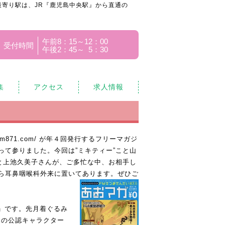
寄り駅は、JR『鹿児島中央駅』から直通の
午前8：15～12：00
受付時間
午後2：45～ 5：30
集
アクセス
求人情報
/fm871.com/
が年４回発行するフリーマガジ
て参りました。今回は”ミキティー”こと山
と上池久美子さんが、ご多忙な中、お相手し
ら耳鼻咽喉科外来に置いてあります。
ぜひご
」です。先月着ぐるみ
初の公認キャラクター