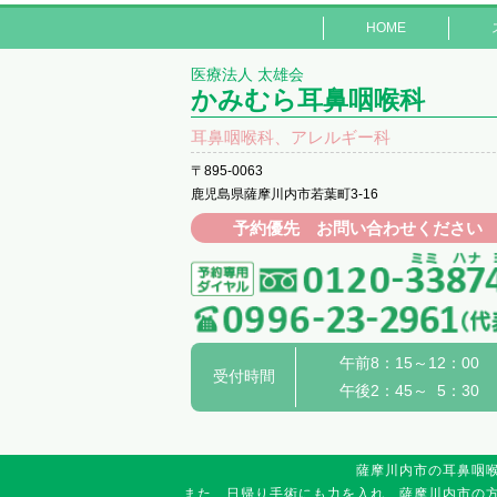
HOME
医療法人 太雄会
かみむら耳鼻咽喉科
耳鼻咽喉科、アレルギー科
〒895-0063
鹿児島県薩摩川内市若葉町3-16
予約優先 お問い合わせください
午前8：15～12：00
受付時間
午後2：45～ 5：30
薩摩川内市の耳鼻咽
また、日帰り手術にも力を入れ、薩摩川内市の