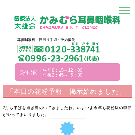
耳鼻咽喉科・日帰り手術・予約優先
午前8：15～12：00
受付時間
午後2：45～ 5：30
「本日の花粉予報」掲示始めました。
2月も半ばを過ぎ春めいてきましたね。いよいよ今年も花粉症の季節
がやってまいりました。