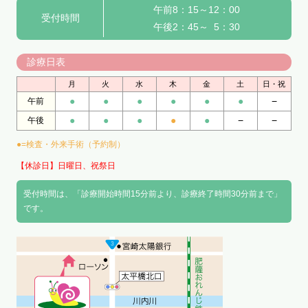
午前8：15～12：00
受付時間
午後2：45～ 5：30
診療日表
月
火
水
木
金
土
日・祝
●
●
●
●
●
●
−
午前
●
●
●
●
●
−
−
午後
●=検査・外来手術（予約制）
【休診日】日曜日、祝祭日
受付時間は、「診療開始時間15分前より、診療終了時間30分前まで」
です。