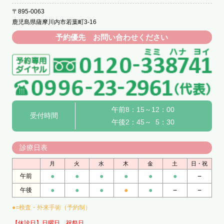
〒895-0063
鹿児島県薩摩川内市若葉町3-16
予約優先 お問い合わせください
午前8：15～12：00
受付時間
午後2：45～ 5：30
診療日表
月
火
水
木
金
土
日・祝
●
●
●
●
●
●
−
午前
●
●
●
●
●
−
−
午後
●=検査・外来手術（予約制）
【休診日】日曜日、祝祭日