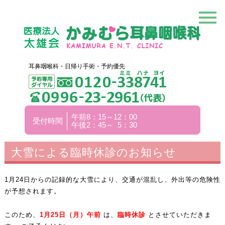
耳鼻咽喉科・日帰り手術・予約優先
午前8：15～12：00
受付時間
午後2：45～ 5：30
大雪による臨時休診のお知らせ
1月24日からの記録的な大雪により、交通が混乱し、外出等の危険性
が予想されます。
このため、
1
月25
日（月）午前
は、
臨時休診
とさせていただきま