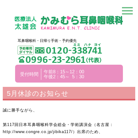
耳鼻咽喉科・日帰り手術・予約優先
午前8：15～12：00
受付時間
午後2：45～ 5：30
5月休診のお知らせ
誠に勝手ながら、
第117回日本耳鼻咽喉科学会総会・学術講演会（名古屋：
http://www.congre.co.jp/jibika117/
）出席のため、