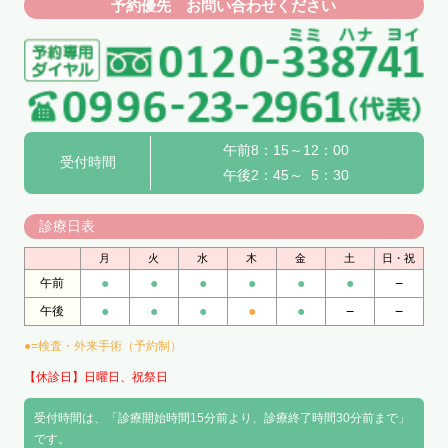
予約優先 お問い合わせください
午前8：15～12：00
受付時間
午後2：45～ 5：30
診療日表
月
火
水
木
金
土
日・祝
●
●
●
●
●
●
−
午前
●
●
●
●
●
−
−
午後
●=検査・外来手術（予約制）
【休診日】日曜日、祝祭日
受付時間は、「診療開始時間15分前より、診療終了時間30分前まで」
です。