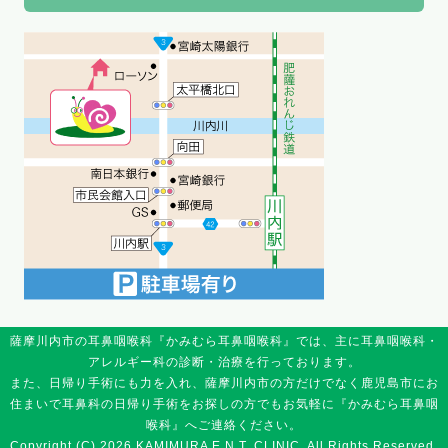
薩摩川内市の耳鼻咽喉科『かみむら耳鼻咽喉科』では、主に耳鼻咽喉科・
アレルギー科の診断・治療を行っております。
また、日帰り手術にも力を入れ、薩摩川内市の方だけでなく鹿児島市にお
住まいで耳鼻科の日帰り手術をお探しの方でもお気軽に『かみむら耳鼻咽
喉科』へご連絡ください。
Copyright (C) 2026 KAMIMURA E.N.T. CLINIC, All Rights Reserved.