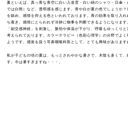
夏といえば、真っ青な青空に白い入道雲・白い綿のシャツ・日傘・
では白熊）など、透明感を感じます。青や白が夏の色でしょうか？
を鎮め、感情を抑える色といわれております。青の効果を取り入れ
ち着き、感情にとらわれず冷静に物事を判断できるようになります
「副交感神経」を刺激し、脈拍や体温が下がり、呼吸もゆっくりと
考えられております。カラーテラピー（色彩心理学）の分野でよく
ようです。感覚を扱う耳鼻咽喉科医として、とても興味があります
私が子どもの頃の夏は、もっとさわやかな暑さで、木陰も多くて、
す。今は暑すぎますね・・・。