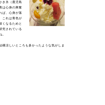
かき氷（鹿児島
青は心身の興奮
れば、心身が落
。これは青色が
深くなるためと
研究されている
ね。
結構涼しいところも多かったような気がしま