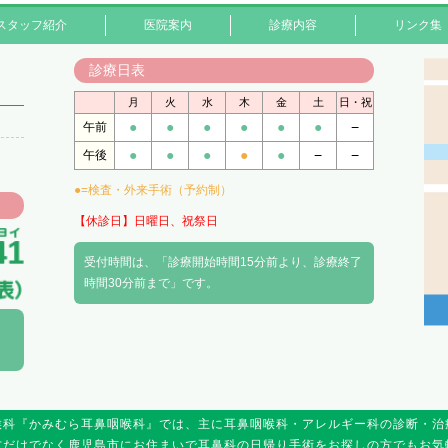
スタッフ紹介
医院案内
診療内容
リンク集
診療日表
月
火
水
木
金
土
日・祝
●
●
●
●
●
●
−
午前
●
●
●
●
●
−
−
午後
●=検査・外来手術（予約制）
【休診日】日曜日、祝祭日
受付時間は、「診療開始時間15分前より、診療終了
時間30分前まで」です。
喉科『かみむら耳鼻咽喉科』では、主に耳鼻咽喉科・アレルギー科の診断・治
方だけでなく鹿児島市にお住まいで耳鼻科の日帰り手術をお探しの方でもお気