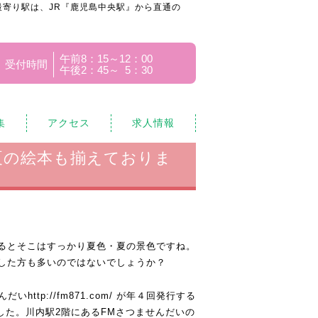
寄り駅は、JR『鹿児島中央駅』から直通の
午前8：15～12：00
受付時間
午後2：45～ 5：30
集
アクセス
求人情報
夏の絵本も揃えておりま
るとそこはすっかり夏色・夏の景色ですね。
した方も多いのではないでしょうか？
んだい
http://fm871.com/
が年４回発行する
した。川内駅2階にあるFMさつませんだいの