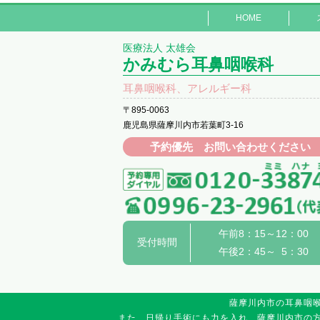
HOME
医療法人 太雄会
かみむら耳鼻咽喉科
耳鼻咽喉科、アレルギー科
〒895-0063
鹿児島県薩摩川内市若葉町3-16
予約優先 お問い合わせください
午前8：15～12：00
受付時間
午後2：45～ 5：30
薩摩川内市の耳鼻咽
また、日帰り手術にも力を入れ、薩摩川内市の