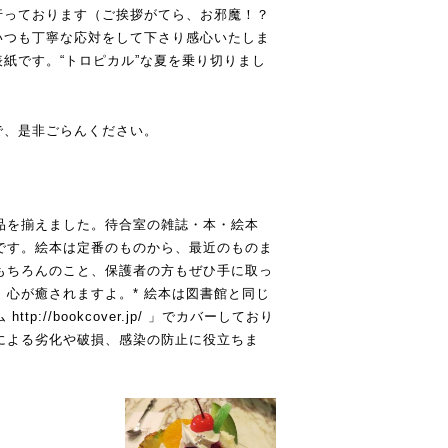
行っております（ご挨拶がてら、お邪魔！？
いつも丁寧な応対をして下さり感心いたしま
紙です。“トロピカル”な夏を乗り切りまし
で、是非ごらんください。
品を揃えました。待合室の雑誌・本・絵本
です。絵本は定番のものから、最近のものま
もちろんのこと、保護者の方もぜひ手に取っ
心が癒されますよ。* 絵本は図書館と同じ
ム
http://bookcover.jp/
」でカバーしており
による劣化や破損、感染の防止に役立ちま