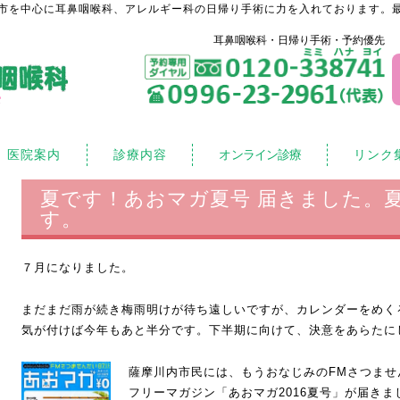
市を中心に耳鼻咽喉科、アレルギー科の日帰り手術に力を入れております。最
耳鼻咽喉科・日帰り手術・予約優先
医院案内
診療内容
オンライン診療
リンク
夏です！あおマガ夏号 届きました。
す。
７月になりました。
まだまだ雨が続き梅雨明けが待ち遠しいですが、カレンダーをめく
気が付けば今年もあと半分です。下半期に向けて、決意をあらたに
薩摩川内市民には、もうおなじみのFMさつませ
フリーマガジン「あおマガ2016夏号」が届きま