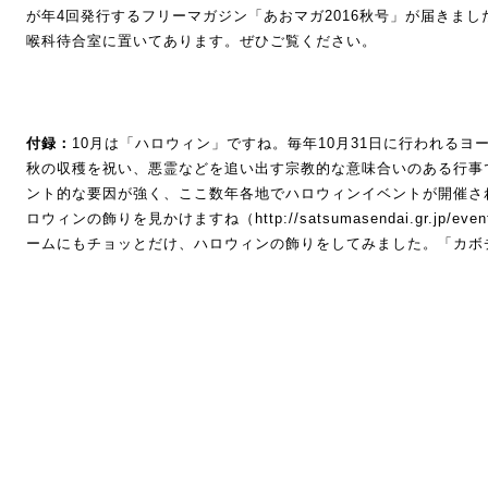
が年4回発行するフリーマガジン「あおマガ2016秋号」が届きま
喉科待合室に置いてあります。ぜひご覧ください。
付録：
10月は「ハロウィン」ですね。毎年10月31日に行われる
秋の収穫を祝い、悪霊などを追い出す宗教的な意味合いのある行事
ント的な要因が強く、ここ数年各地でハロウィンイベントが開催さ
ロウィンの飾りを見かけますね（
http://satsumasendai.gr.jp/even
ームにもチョッとだけ、ハロウィンの飾りをしてみました。「カボ