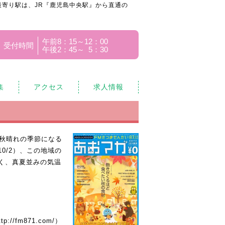
寄り駅は、JR『鹿児島中央駅』から直通の
午前8：15～12：00
受付時間
午後2：45～ 5：30
集
アクセス
求人情報
い秋晴れの季節になる
0/2）、この地域の
く、真夏並みの気温
ttp://fm871.com/
）