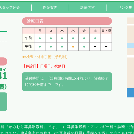
スタッフ紹介
医院案内
診療内容
リンク集
診療日表
月
火
水
木
金
土
日・祝
●
●
●
●
●
●
−
午前
●
●
●
●
●
−
−
午後
●=検査・外来手術（予約制）
【休診日】日曜日、祝祭日
受付時間は、「診療開始時間15分前より、診療終了
時間30分前まで」です。
喉科『かみむら耳鼻咽喉科』では、主に耳鼻咽喉科・アレルギー科の診断・治
方だけでなく鹿児島市にお住まいで耳鼻科の日帰り手術をお探しの方でもお気