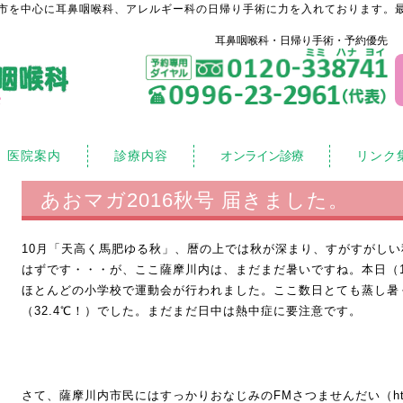
市を中心に耳鼻咽喉科、アレルギー科の日帰り手術に力を入れております。最
耳鼻咽喉科・日帰り手術・予約優先
医院案内
診療内容
オンライン診療
リンク
あおマガ2016秋号 届きました。
10月「天高く馬肥ゆる秋」、暦の上では秋が深まり、すがすがし
はずです・・・が、ここ薩摩川内は、まだまだ暑いですね。本日（1
ほとんどの小学校で運動会が行われました。ここ数日とても蒸し暑
（32.4℃！）でした。まだまだ日中は熱中症に要注意です。
さて、薩摩川内市民にはすっかりおなじみのFMさつませんだい（
h