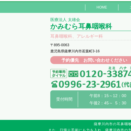
HOME
医療法人 太雄会
かみむら耳鼻咽喉科
耳鼻咽喉科、アレルギー科
〒895-0063
鹿児島県薩摩川内市若葉町3-16
予約優先 お問い合わせください
午前8：15～12：00
受付時間
午後2：45～ 5：30
薩摩川内市の耳鼻咽
また、日帰り手術にも力を入れ、薩摩川内市の