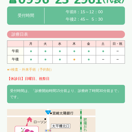
午前8：15～12：00
受付時間
午後2：45～ 5：30
診療日表
月
火
水
木
金
土
日・祝
●
●
●
●
●
●
−
午前
●
●
●
●
●
−
−
午後
●=検査・外来手術（予約制）
【休診日】日曜日、祝祭日
受付時間は、「診療開始時間15分前より、診療終了時間30分前まで」
です。