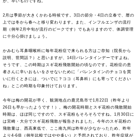
が、早いものですね。
2月は季節が大きくかわる時候です。3日の節分・4日の立春で、暦の
上では冬から春へと移り変わります。また、インフルエンザの流行
期（例年2月中旬が流行のピークです）でもありますので、体調管理
に十分心掛けましょう。
かみむら耳鼻咽喉科に毎年花粉症で来られる方はご存知（院長から
説明、世間話？）と思いますが、14日バレンタインデーですよね。
そうです、この時期はスギ花粉飛散開始の頃なのです。花粉症の患
者さんに辛いおもいをさせないために「バレンタインのチョコを買
いに行くときには、ついでに？ココ（耳鼻科）にも寄ってください
ね」とこの時期を印象付けております。
今年は梅の開花が早く、観測地点の鹿児島市で1月22日（昨年より
26日も早かったようです！）。梅の開花時期とスギ花粉の飛散開始
時期は、ほぼ同じですので、スギ花粉もそろそろですね。1月30日に
は宮崎・大分でスギ花粉飛散が報告されました。今年のスギ花粉の
飛散量は、西高東低で、ここ南九州は昨年が少なかったため、昨年
より4-6倍（例年比較ではやや多い）と予想されており、昨年症状が