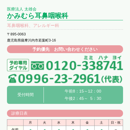
医療法人 太雄会
かみむら耳鼻咽喉科
耳鼻咽喉科、アレルギー科
〒895-0063
鹿児島県薩摩川内市若葉町3-16
予約優先 お問い合わせください
午前8：15～12：00
受付時間
午後2：45～ 5：30
診療日表
月
火
水
木
金
土
日・祝
●
●
●
●
●
●
−
午前