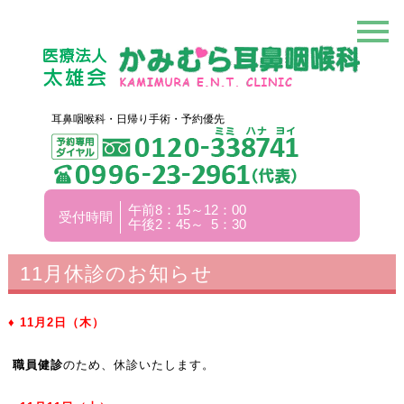
耳鼻咽喉科・日帰り手術・予約優先
午前8：15～12：00
受付時間
午後2：45～ 5：30
11月休診のお知らせ
♦ 11
月2
日（木）
職員健診
のため、休診いたします。