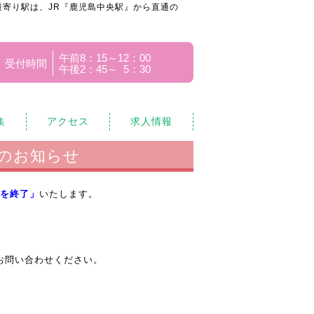
寄り駅は、JR『鹿児島中央駅』から直通の
午前8：15～12：00
受付時間
午後2：45～ 5：30
集
アクセス
求人情報
のお知らせ
を終了」
いたします。
お問い合わせください。