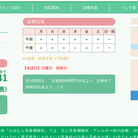
スタッフ紹介
医院案内
診療内容
リンク集
診療日表
月
火
水
木
金
土
日・祝
●
●
●
●
●
●
−
午前
●
●
●
●
●
−
−
午後
●=検査・外来手術（予約制）
【休診日】日曜日、祝祭日
受付時間は、「診療開始時間15分前より、診療終了
時間30分前まで」です。
喉科『かみむら耳鼻咽喉科』では、主に耳鼻咽喉科・アレルギー科の診断・治
方だけでなく鹿児島市にお住まいで耳鼻科の日帰り手術をお探しの方でもお気