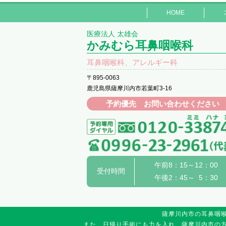
HOME
医療法人 太雄会
かみむら耳鼻咽喉科
耳鼻咽喉科、アレルギー科
〒895-0063
鹿児島県薩摩川内市若葉町3-16
予約優先 お問い合わせください
午前8：15～12：00
受付時間
午後2：45～ 5：30
薩摩川内市の耳鼻咽
また、日帰り手術にも力を入れ、薩摩川内市の