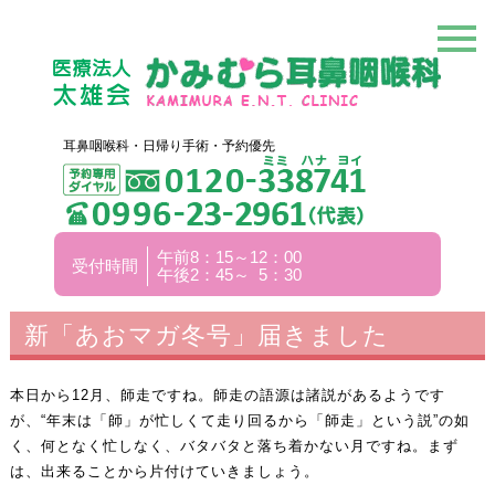
耳鼻咽喉科・日帰り手術・予約優先
午前8：15～12：00
受付時間
午後2：45～ 5：30
新「あおマガ冬号」届きました
本日から12月、師走ですね。師走の語源は諸説があるようです
が、“年末は「師」が忙しくて走り回るから「師走」という説”の如
く、何となく忙しなく、バタバタと落ち着かない月ですね。まず
は、出来ることから片付けていきましょう。