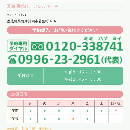
耳鼻咽喉科、アレルギー科
〒895-0063
鹿児島県薩摩川内市若葉町3-16
予約優先 お問い合わせください
午前8：15～12：00
受付時間
午後2：45～ 5：30
診療日表
月
火
水
木
金
土
日・祝
●
●
●
●
●
●
−
午前
●
●
●
●
●
−
−
午後
●=検査・外来手術（予約制）