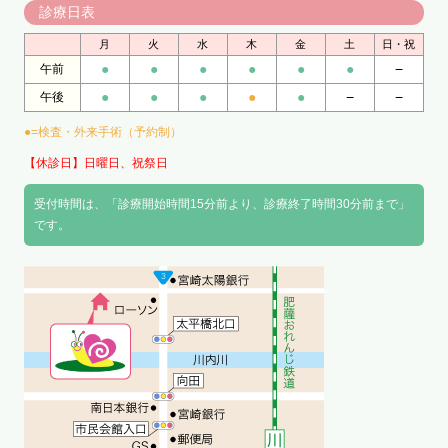
診療日表
月
火
水
木
金
土
日・祝
●
●
●
●
●
●
−
午前
●
●
●
●
●
−
−
午後
●=検査・外来手術（予約制）
【休診日】日曜日、祝祭日
受付時間は、「診療開始時間15分前より、診療終了時間30分前まで」
です。