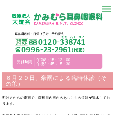
耳鼻咽喉科・日帰り手術・予約優先
午前8：15～12：00
受付時間
午後2：45～ 5：30
６月２０日、豪雨による臨時休診（そ
の①）
明け方からの豪雨で、薩摩川内市内のあちこちの道路が冠水してお
ります。