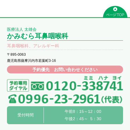
医療法人 太雄会
かみむら耳鼻咽喉科
耳鼻咽喉科、アレルギー科
〒895-0063
鹿児島県薩摩川内市若葉町3-16
予約優先 お問い合わせください
午前8：15～12：00
受付時間
午後2：45～ 5：30