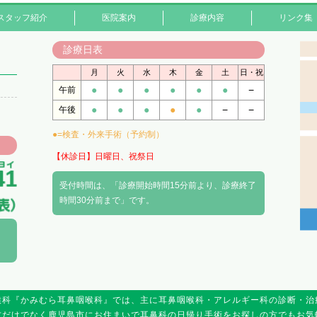
スタッフ紹介
医院案内
診療内容
リンク集
診療日表
月
火
水
木
金
土
日・祝
●
●
●
●
●
●
−
午前
●
●
●
●
●
−
−
午後
●=検査・外来手術（予約制）
【休診日】日曜日、祝祭日
受付時間は、「診療開始時間15分前より、診療終了
時間30分前まで」です。
喉科『かみむら耳鼻咽喉科』では、主に耳鼻咽喉科・アレルギー科の診断・治
方だけでなく鹿児島市にお住まいで耳鼻科の日帰り手術をお探しの方でもお気