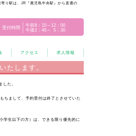
寄り駅は、JR『鹿児島中央駅』から直通の
午前8：15～12：00
受付時間
午後2：45～ 5：30
集
アクセス
求人情報
いたします。
ました。
をもちまして、予約受付は終了とさせていた
（小学生以下の方）は、できる限り優先的に