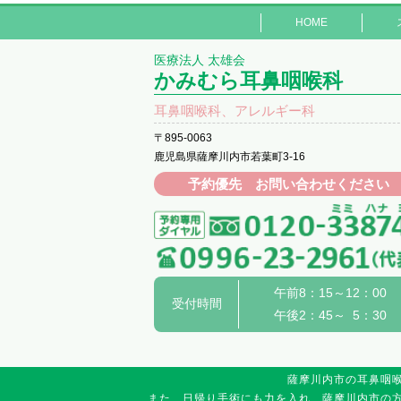
HOME
医療法人 太雄会
かみむら耳鼻咽喉科
耳鼻咽喉科、アレルギー科
〒895-0063
鹿児島県薩摩川内市若葉町3-16
予約優先 お問い合わせください
午前8：15～12：00
受付時間
午後2：45～ 5：30
薩摩川内市の耳鼻咽
また、日帰り手術にも力を入れ、薩摩川内市の