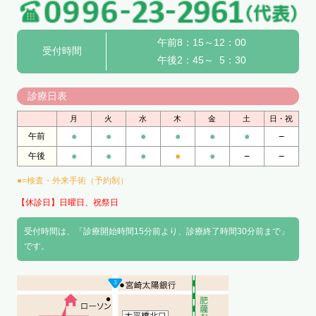
午前8：15～12：00
受付時間
午後2：45～ 5：30
診療日表
月
火
水
木
金
土
日・祝
●
●
●
●
●
●
−
午前
●
●
●
●
●
−
−
午後
●=検査・外来手術（予約制）
【休診日】日曜日、祝祭日
受付時間は、「診療開始時間15分前より、診療終了時間30分前まで」
です。