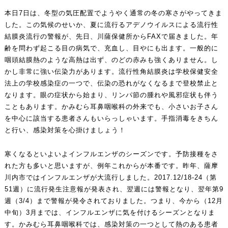
本日7日は、冬型の気圧配置でようやく通常の冬の寒さがやってきま
した。この気候のせいか、夏に流行るアデノウイルスによる流行性
結膜炎流行の警報が、先日、川薩保健所からFAXで届きました。年
齢を問わず起こる目の病気で、充血し、目やにも出ます。一般的に
咽頭結膜熱のような高熱は出ず、のどの赤みも強くありません。し
かし非常に強い伝染力があります。流行性角結膜炎は学校保健安全
法上の学校感染症の一つで、伝染の恐れがなくなるまで登校禁止と
なります。眼の症状から始まり、リンパ節の腫れや風邪症状も伴う
こともあります。かみむら耳鼻咽喉科の外来でも、小さいお子さん
を中心に該当する患者さんもいらっしゃいます。手指消毒をきちん
と行い、感染対策を心掛けましょう！
寒くなるといよいよインフルエンザのシーズンです。予防接種をさ
れた方も多いと思いますが、例年これからが本番です。昨年、薩摩
川内市ではインフルエンザが大流行しました。2017.12/18-24（第
51週）に流行発生注意報が発表され、翌週には警報となり、翌年第9
週（3/4）まで警報が発令されておりました。つまり、今から（12月
中旬）3月までは、インフルエンザに気を付けるシーズンとなりま
す。かみむら耳鼻咽喉科では、感染対策の一つとして熱のある患者