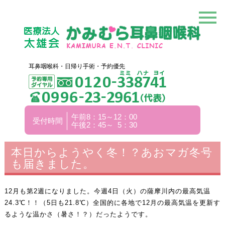
耳鼻咽喉科・日帰り手術・予約優先
午前8：15～12：00
受付時間
午後2：45～ 5：30
本日からようやく冬！？あおマガ冬号
も届きました。
12月も第2週になりました。今週4日（火）の薩摩川内の最高気温
24.3℃！！（5日も21.8℃）全国的に各地で12月の最高気温を更新す
るような温かさ（暑さ！？）だったようです。