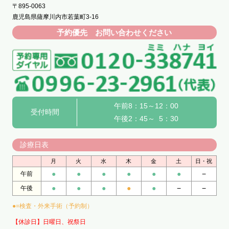
〒895-0063
鹿児島県薩摩川内市若葉町3-16
予約優先 お問い合わせください
午前8：15～12：00
受付時間
午後2：45～ 5：30
診療日表
月
火
水
木
金
土
日・祝
●
●
●
●
●
●
−
午前
●
●
●
●
●
−
−
午後
●=検査・外来手術（予約制）
【休診日】日曜日、祝祭日