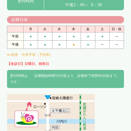
受付時間
午後2：45～ 5：30
診療日表
月
火
水
木
金
土
日・祝
●
●
●
●
●
●
−
午前
●
●
●
●
●
−
−
午後
●=検査・外来手術（予約制）
【休診日】日曜日、祝祭日
受付時間は、「診療開始時間15分前より、診療終了時間30分前まで」
です。