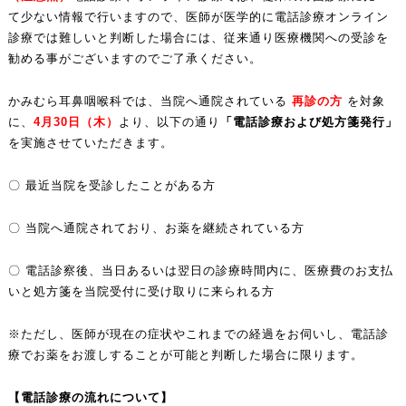
て少ない情報で行いますので、医師が医学的に電話診療オンライン
診療では難しいと判断した場合には、従来通り医療機関への受診を
勧める事がございますのでご了承ください。
かみむら耳鼻咽喉科では、当院へ通院されている
再診の方
を対象
に、
4
月30
日（木）
より、以下の通り
「電話診療および処方箋発行」
を実施させていただきます。
〇 最近当院を受診したことがある方
〇 当院へ通院されており、お薬を継続されている方
〇 電話診察後、当日あるいは翌日の診療時間内に、医療費のお支払
いと処方箋を当院受付に受け取りに来られる方
※ただし、医師が現在の症状やこれまでの経過をお伺いし、電話診
療でお薬をお渡しすることが可能と判断した場合に限ります。
【電話診療の流れについて】