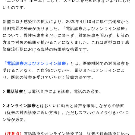
「エンジョイ ホーム」にして、ストレスをため込まないようにした
いものです。
新型コロナ感染症の拡大により、2020年4月10日に厚生労働省から
特例措置の発表がありました。「電話診療およびオンライン診療」
について、慢性疾患患者だけに限らず、対象疾患を問わず、初診の
方まで対象の範囲が拡がることになりました。これは新型コロナ感
染症流行期における臨時の時限的な措置です。
「電話診療およびオンライン診療」
とは、医療機関での対面診察を
受けることなく、ご自宅にいながら、電話またはオンラインによ
り、医師の診察を受けていただく診療方法です。
◊
電話診察
とは電話音声による診察。電話のみ必要。
◊ オンライン診療
とはお互いに動画と音声を確認しながらの診察
（従来の対面診療に近い方法）。ただしスマホやカメラ付きパソコ
ン等が必要。
（注意点）
電話診療やオンライン診療では、従来の対面診療に比べ