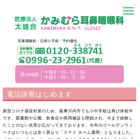
耳鼻咽喉科・日帰り手術・予約優先
午前8：15～12：00
受付時間
午後2：45～ 5：30
電話診療はじめます
新型コロナ感染対策のため、薩摩川内市でも小中学校は再び休校中
です。図書館や公園、飲食店や商用施設も閉鎖され、今まで経験し
たことのない光景が広がってきております。今年のゴールデンウィ
ークはいつもとは全く異なり「ステイ ホーム週間」となりました。