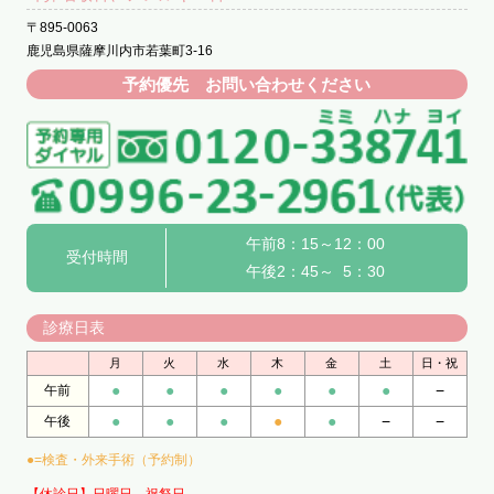
〒895-0063
鹿児島県薩摩川内市若葉町3-16
予約優先 お問い合わせください
午前8：15～12：00
受付時間
午後2：45～ 5：30
診療日表
月
火
水
木
金
土
日・祝
●
●
●
●
●
●
−
午前
●
●
●
●
●
−
−
午後
●=検査・外来手術（予約制）
【休診日】日曜日、祝祭日