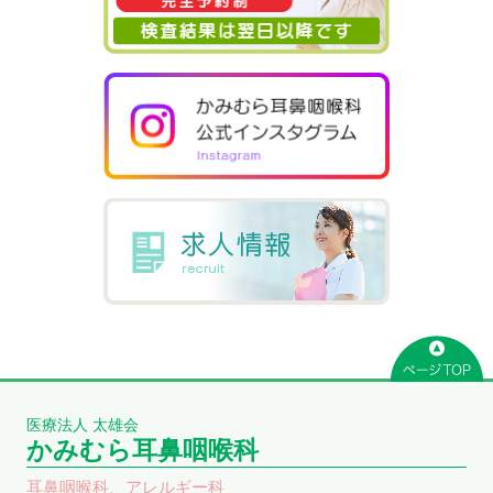
医療法人 太雄会
かみむら耳鼻咽喉科
耳鼻咽喉科、アレルギー科