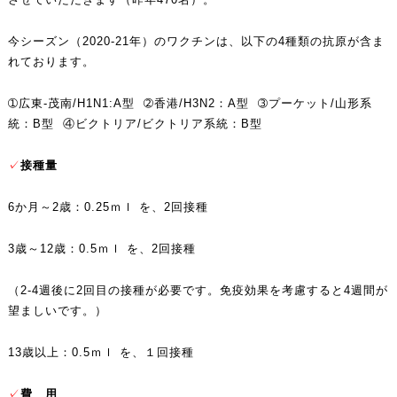
今シーズン（2020-21年）のワクチンは、以下の4種類の抗原が含ま
れております。
➀広東-茂南/H1N1:A型 ➁香港/H3N2：A型 ➂プーケット/山形系
統：B型 ④ビクトリア/ビクトリア系統：B型
✓
接種量
6か月～2歳：0.25ｍｌ を、2回接種
3歳～12歳：0.5ｍｌ を、2回接種
（2-4週後に2回目の接種が必要です。免疫効果を考慮すると4週間が
望ましいです。）
13歳以上：0.5ｍｌ を、１回接種
✓
費 用