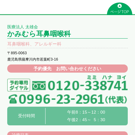
医療法人 太雄会
かみむら耳鼻咽喉科
耳鼻咽喉科、アレルギー科
〒895-0063
鹿児島県薩摩川内市若葉町3-16
予約優先 お問い合わせください
午前8：15～12：00
受付時間
午後2：45～ 5：30
診療日表