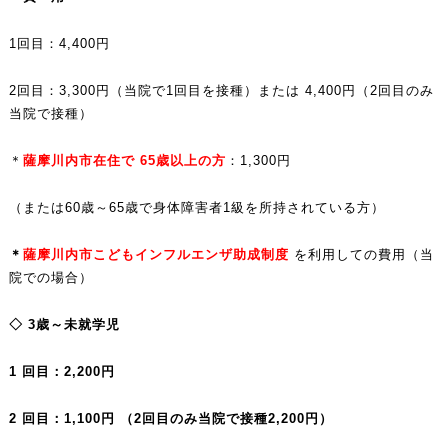
1回目：4,400円
2回目：3,300円（当院で1回目を接種）または 4,400円（2回目のみ
当院で接種）
＊
薩摩川内市在住で
65
歳以上の方
：1,300円
（または60歳～65歳で身体障害者1級を所持されている方）
＊
薩摩川内市こどもインフルエンザ助成制度
を利用しての費用（当
院での場合）
◇
3
歳～未就学児
1
回目
：
2,200
円
2
回目：
1,100
円
（2回目のみ当院で接種
2,200
円）