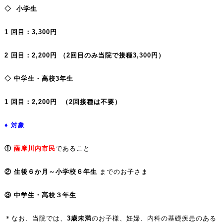
◇
小学生
1
回目：
3,300
円
2
回目：
2,200
円
（2回目のみ当院で接種
3,300
円）
◇
中学生・高校
3
年生
1 回目：2,200円 （2回接種は不要）
♦ 対象
①
薩摩川内市民
であること
②
生後６か月～小学校６年生
までのお子さま
③
中学生・高校３年生
＊なお、当院では、
3
歳未満
のお子様、妊婦、内科の基礎疾患のある