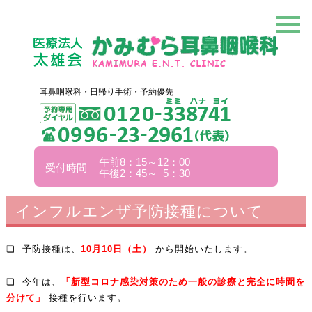
耳鼻咽喉科・日帰り手術・予約優先
午前8：15～12：00
受付時間
午後2：45～ 5：30
インフルエンザ予防接種について
❏ 予防接種は、
10
月
10
日（土）
から開始いたします。
❏ 今年は、
「新型コロナ感染対策のため一般の診療と完全に時間を
分けて」
接種を行います。