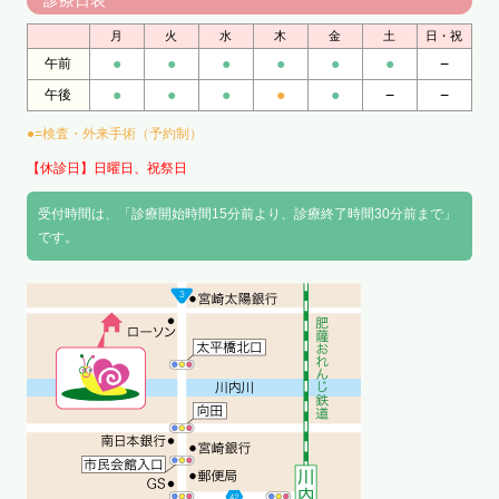
月
火
水
木
金
土
日・祝
●
●
●
●
●
●
−
午前
●
●
●
●
●
−
−
午後
●=検査・外来手術（予約制）
【休診日】日曜日、祝祭日
受付時間は、「診療開始時間15分前より、診療終了時間30分前まで」
です。