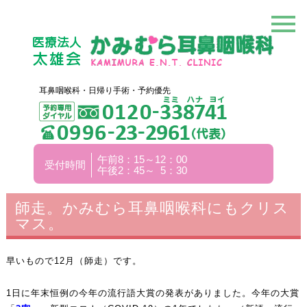
耳鼻咽喉科・日帰り手術・予約優先
午前8：15～12：00
受付時間
午後2：45～ 5：30
師走。かみむら耳鼻咽喉科にもクリス
マス。
早いもので12月（師走）です。
1日に年末恒例の今年の流行語大賞の発表がありました。今年の大賞