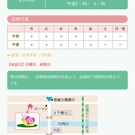
午後2：45～ 5：30
診療日表
月
火
水
木
金
土
日・祝
●
●
●
●
●
●
−
午前
●
●
●
●
●
−
−
午後
●=検査・外来手術（予約制）
【休診日】日曜日、祝祭日
受付時間は、「診療開始時間15分前より、診療終了時間30分前まで」
です。