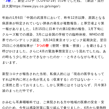
「
3
密
」。新型コロナ（COVID-19）の1年でしたね。（新語・流行
語大賞
https://www.jiyu.co.jp/singo/
）
年始の1月6日「中国の武漢市において、昨年12月以降、原因となる
病原体が特定されていない肺炎の発生が複数報告」と厚労省より第
一報がありました。1月15日に日本での第1症例の報告、1月下旬に
クルーズ船での感染、3月には全国の学校での臨時休校、WHOの世
界でのパンデミック認定、3月24日東京オリンピック延期決定。翌日
25日に小池都知事が「
3
つの密
（密閉・密集・密接）」を避けるよう
呼びかけました。さらに4月の緊急事態宣言という流れでしたね。あ
の時もう少し何とかできなかったのか・・と今さらながら考えてし
まいます。
新型コロナが報告された当初、私個人的には「現在の医学をもって
すれば年内に何とか先が見える（収束する）のではないか・・・」
と漠然と思っておりました。しかし実際にはそうはならず、只今第3
波のまっただ中です。
かみむら耳鼻咽喉科では、ご来院される方や地域の医療の安全・安
心のため、今年は感染対策に取り組んで参りました。4月から発熱時