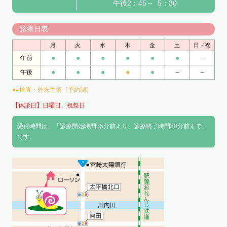
午後2：45～ 5：30
診療日表
月
火
水
木
金
土
日・祝
●
●
●
●
●
●
−
午前
●
●
●
●
●
−
−
午後
●=検査・外来手術（予約制）
【休診日】日曜日、祝祭日
受付時間は、「診療開始時間15分前より、診療終了時間30分前まで」
です。