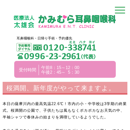
耳鼻咽喉科・日帰り手術・予約優先
午前8：15～12：00
受付時間
午後2：45～ 5：30
桜満開、新年度がやって来ますよ。
本日の薩摩川内の最高気温22.6℃！市内の小・中学校は3学期の終業
式。桜満開の公園で、子供たちは風もなくポカポカなお天気の中、
半袖シャツで春休みの始まりを満喫しているようでした。