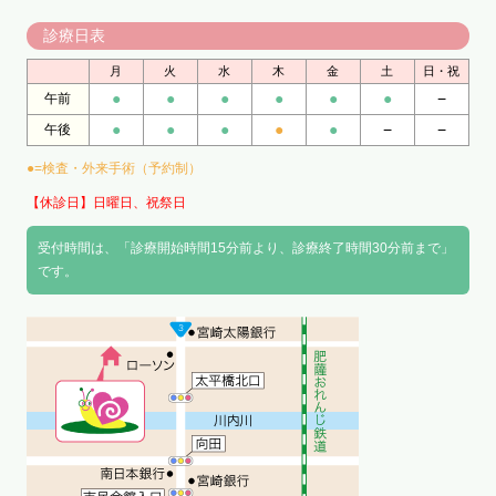
診療日表
月
火
水
木
金
土
日・祝
●
●
●
●
●
●
−
午前
●
●
●
●
●
−
−
午後
●=検査・外来手術（予約制）
【休診日】日曜日、祝祭日
受付時間は、「診療開始時間15分前より、診療終了時間30分前まで」
です。