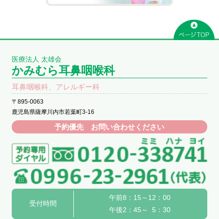
医療法人 太雄会
かみむら耳鼻咽喉科
耳鼻咽喉科、アレルギー科
〒895-0063
鹿児島県薩摩川内市若葉町3-16
予約優先 お問い合わせください
午前8：15～12：00
受付時間
午後2：45～ 5：30