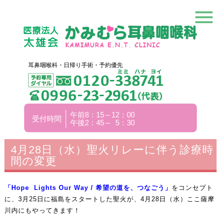
耳鼻咽喉科・日帰り手術・予約優先
午前8：15～12：00
受付時間
午後2：45～ 5：30
4月28日（水）聖火リレーに伴う診療時
間の変更
「Hope Lights Our Way / 希望の道を、つなごう」
をコンセプト
に、3月25日に福島をスタートした聖火が、4月28日（水）ここ薩摩
川内にもやってきます！