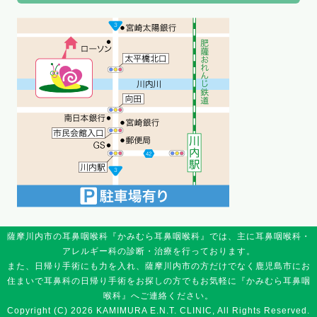
薩摩川内市の耳鼻咽喉科『かみむら耳鼻咽喉科』では、主に耳鼻咽喉科・
アレルギー科の診断・治療を行っております。
また、日帰り手術にも力を入れ、薩摩川内市の方だけでなく鹿児島市にお
住まいで耳鼻科の日帰り手術をお探しの方でもお気軽に『かみむら耳鼻咽
喉科』へご連絡ください。
Copyright (C) 2026 KAMIMURA E.N.T. CLINIC, All Rights Reserved.