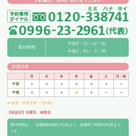
午前8：15～12：00
受付時間
午後2：45～ 5：30
診療日表
月
火
水
木
金
土
日・祝
●
●
●
●
●
●
−
午前
●
●
●
●
●
−
−
午後
●=検査・外来手術（予約制）
【休診日】日曜日、祝祭日
受付時間は、「診療開始時間15分前より、診療終了時間30分前まで」
です。