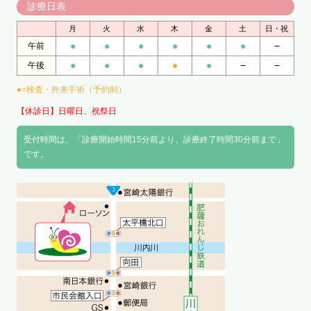
診療日表
月
火
水
木
金
土
日・祝
●
●
●
●
●
●
−
午前
●
●
●
●
●
−
−
午後
●=検査・外来手術（予約制）
【休診日】日曜日、祝祭日
受付時間は、「診療開始時間15分前より、診療終了時間30分前まで」
です。