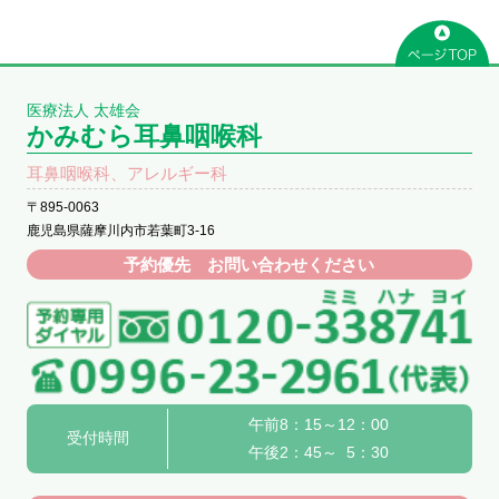
医療法人 太雄会
かみむら耳鼻咽喉科
耳鼻咽喉科、アレルギー科
〒895-0063
鹿児島県薩摩川内市若葉町3-16
予約優先 お問い合わせください
午前8：15～12：00
受付時間
午後2：45～ 5：30