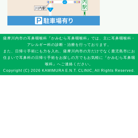
薩摩川内市の耳鼻咽喉科『かみむら耳鼻咽喉科』では、主に耳鼻咽喉科・
アレルギー科の診断・治療を行っております。
また、日帰り手術にも力を入れ、薩摩川内市の方だけでなく鹿児島市にお
住まいで耳鼻科の日帰り手術をお探しの方でもお気軽に『かみむら耳鼻咽
喉科』へご連絡ください。
Copyright (C) 2026 KAMIMURA E.N.T. CLINIC, All Rights Reserved.