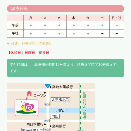
診療日表
月
火
水
木
金
土
日・祝
●
●
●
●
●
●
−
午前
●
●
●
●
●
−
−
午後
●=検査・外来手術（予約制）
【休診日】日曜日、祝祭日
受付時間は、「診療開始時間15分前より、診療終了時間30分前まで」
です。