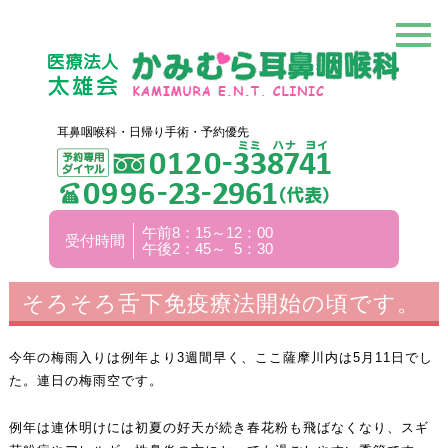
耳鼻咽喉科・日帰り手術・予約優先
午前8：15～12：00
受付時間
午後2：45～ 5：30
そろそろ舌下免疫療法開始の頃です。
今年の梅雨入りは例年より3週間早く、ここ薩摩川内は5月11日でし
た。連日の梅雨空です。
例年は連休明けには初夏の好天が続き春花粉も飛ばなくなり、スギ