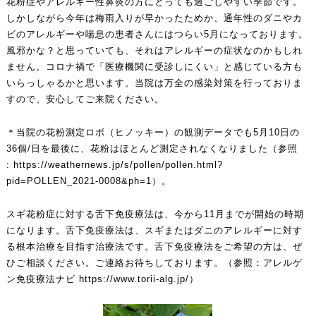
花粉症やアレルギー性鼻炎の方にとっても過ごしやすい季節です。
しかしながら今年は梅雨入りが早かったためか、通年性のダニやカ
ビのアレルギーや喘息の患者さんにはつらい5月になっております。
風邪かな？と思っていても、それはアレルギーの症状なのかもしれ
ません。コロナ禍で「医療機関に受診しにくい」と感じている方も
いらっしゃるかと思います。当院は万全の感染対策を行っておりま
すので、安心してご来院ください。
＊当院の花粉測定ロボ（ヒノッキー）の観測データでも5月10日の
36個/日を最後に、花粉はほとんど測定されなくなりました（参照
:
https://weathernews.jp/s/pollen/pollen.html?
pid=POLLEN_2021-0008&ph=1
）。
スギ花粉症に対する舌下免疫療法は、今から11月までが開始の時期
になります。舌下免疫療法は、スギまたはダニのアレルギーに対す
る根本治療を目指す治療法です。舌下免疫療法をご希望の方は、ぜ
ひご相談ください。ご連絡お待ちしております。（参照：アレルゲ
ン免疫療法ナビ
https://www.torii-alg.jp/
）