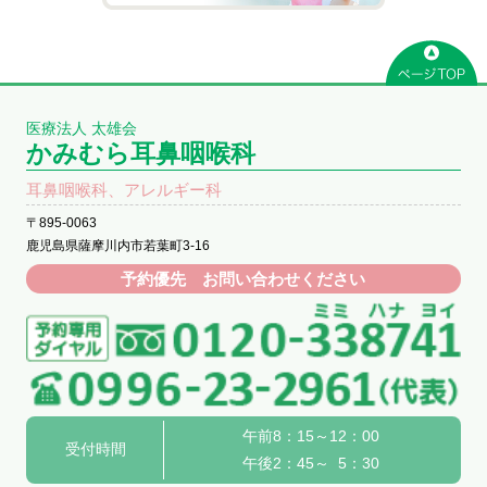
医療法人 太雄会
かみむら耳鼻咽喉科
耳鼻咽喉科、アレルギー科
〒895-0063
鹿児島県薩摩川内市若葉町3-16
予約優先 お問い合わせください
午前8：15～12：00
受付時間
午後2：45～ 5：30