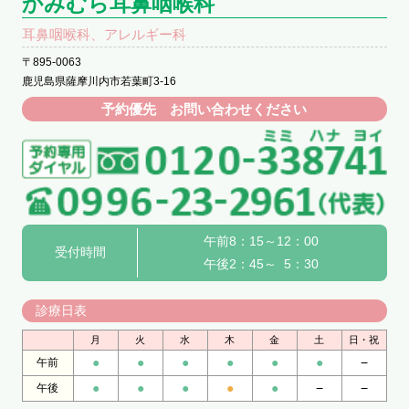
かみむら耳鼻咽喉科
耳鼻咽喉科、アレルギー科
〒895-0063
鹿児島県薩摩川内市若葉町3-16
予約優先 お問い合わせください
午前8：15～12：00
受付時間
午後2：45～ 5：30
診療日表
月
火
水
木
金
土
日・祝
●
●
●
●
●
●
−
午前
●
●
●
●
●
−
−
午後