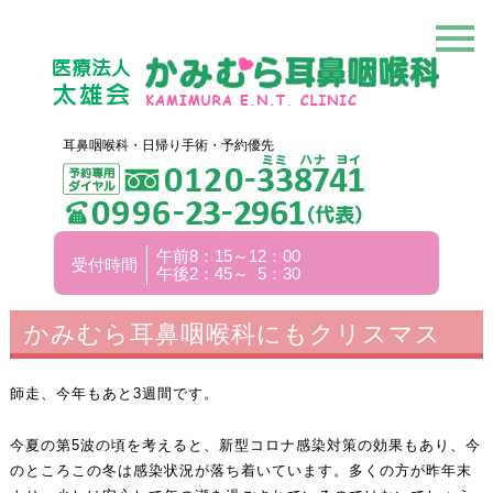
耳鼻咽喉科・日帰り手術・予約優先
午前8：15～12：00
受付時間
午後2：45～ 5：30
かみむら耳鼻咽喉科にもクリスマス
師走、今年もあと3週間です。
今夏の第5波の頃を考えると、新型コロナ感染対策の効果もあり、今
のところこの冬は感染状況が落ち着いています。多くの方が昨年末