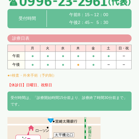
午前8：15～12：00
受付時間
午後2：45～ 5：30
診療日表
月
火
水
木
金
土
日・祝
●
●
●
●
●
●
−
午前
●
●
●
●
●
−
−
午後
●=検査・外来手術（予約制）
【休診日】日曜日、祝祭日
受付時間は、「診療開始時間15分前より、診療終了時間30分前まで」
です。