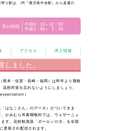
寄り駅は、JR『鹿児島中央駅』から直通の
午前8：15～12：00
受付時間
午後2：45～ 5：30
集
アクセス
求人情報
置しました。
（熊本・佐賀・長崎・福岡）は昨年より飛散
、花粉対策を忘れないようにしましょう。
/expectation/
）
ム「はなこさん」のデータ）がついてきま
す。かみむら耳鼻咽喉科では、ウェザーニュ
ります。花粉観測器「ポールンロボ」を全国
とに更新され配信されます。