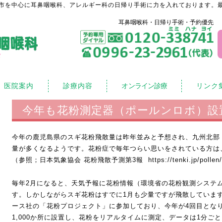
市を中心に耳鼻咽喉科、アレルギー科の日帰り手術に力を入れております。最
耳鼻咽喉科・日帰り手術・予約優先
医院案内
診療内容
オンライン診療
リンク
今年も花粉測定器（ポールンロボ）設
今年の鹿児島県のスギ花粉飛散量は昨年並みと予想され、九州北部
量が多くなるようです。花粉症で毎年つらい思いをされている方は
（参照；日本気象協会 花粉飛散予測第3報
https://tenki.jp/pollen
毎年2月になると、天気予報に花粉情報（環境省の花粉観測システ
す。しかしながらスギ花粉はすでに1月も少量ですが飛散していま
ース社の「花粉プロジェクト」に参加しており、今年が4回目とな
1,000か所に設置し、花粉をリアルタイムに測定、データは1分ご