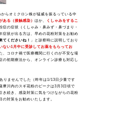
めからオミクロン株が猛威を振るっている中
がある（接触感染）
ほか、
くしゃみをするこ
粉症の症状（くしゃみ・鼻みず・鼻づまり・
年症状が出る方は、早めの花粉対策をお勧め
来てくださいね！
」と診察時に説明しており
いない
1
月中に受診してお薬をもらってお
た、コロナ禍で医療機関に行くのが不安な場
症の初期療法から、オンライン診療も対応し
ありませんでした（昨年は1/13日少量です
薩摩川内のスギ花粉のピークは3月3日頃で
引き続き、感染対策に気をつけながらの花粉
目の対策をお勧めいたします。