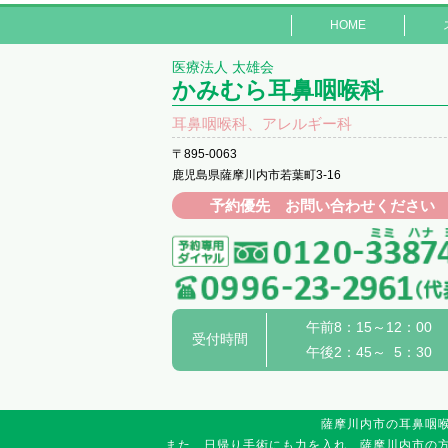
HOME
医療法人 太雄会
かみむら耳鼻咽喉科
耳鼻咽喉科、アレルギー科
〒895-0063
鹿児島県薩摩川内市若葉町3-16
予約優先 お問い合わせください
午前8：15～12：00
受付時間
午後2：45～ 5：30
薩摩川内市の耳鼻咽
また、日帰り手術にも力を入れ、薩摩川内市の