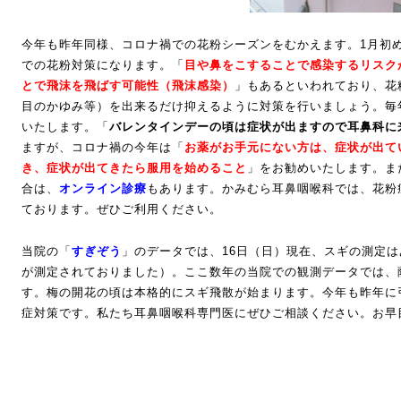
今年も昨年同様、コロナ禍での花粉シーズンをむかえます。1月初
での花粉対策になります。「
目や鼻をこすることで感染するリスク
とで飛沫を飛ばす可能性（飛沫感染）
」もあるといわれており、花
目のかゆみ等）を出来るだけ抑えるように対策を行いましょう。毎
いたします。「
バレンタインデーの頃は症状が出ますので耳鼻科に
ますが、コロナ禍の今年は「
お薬がお手元にない方は、症状が出て
き、症状が出てきたら服用を始める
こと
」をお勧めいたします。ま
合は、
オンライン診療
もあります。かみむら耳鼻咽喉科では、花粉
ております。ぜひご利用ください。
当院の「
すぎぞう
」のデータでは、16日（日）現在、スギの測定は
が測定されておりました）。ここ数年の当院での観測データでは、
す。梅の開花の頃は本格的にスギ飛散が始まります。今年も昨年に
症対策です。私たち耳鼻咽喉科専門医にぜひご相談ください。お早