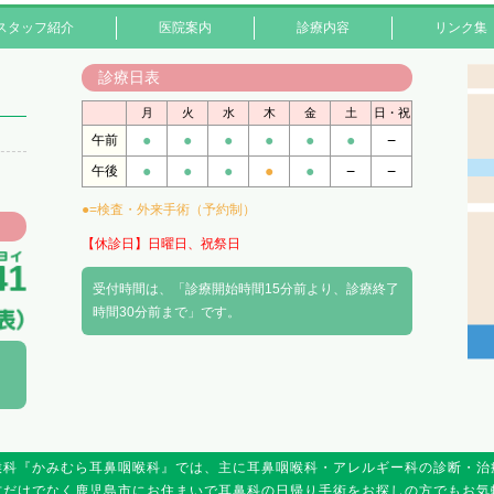
スタッフ紹介
医院案内
診療内容
リンク集
診療日表
月
火
水
木
金
土
日・祝
●
●
●
●
●
●
−
午前
●
●
●
●
●
−
−
午後
●=検査・外来手術（予約制）
【休診日】日曜日、祝祭日
受付時間は、「診療開始時間15分前より、診療終了
時間30分前まで」です。
喉科『かみむら耳鼻咽喉科』では、主に耳鼻咽喉科・アレルギー科の診断・治
方だけでなく鹿児島市にお住まいで耳鼻科の日帰り手術をお探しの方でもお気