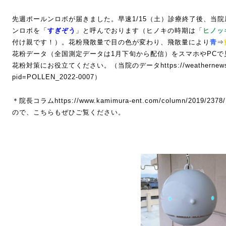
先週ポールンロボが届きました。早速1/15（土）診療終了後、当
ンロボを「
すぎぞう
」と呼んでおります（ヒノキの時期は「
ヒノッ
付け親です！）。花粉飛散量で目の色が変わり、飛散量により
青
⇒
花粉データ（全国測定データは1月下旬から配信）をスマホやPC
花粉対策にお役立てください。（当院のデータ
https://weathernew
pid=POLLEN_2022-0007
）
＊院長コラム
https://www.kamimura-ent.com/column/2019/2378/
ので、こちらもぜひご覧ください。