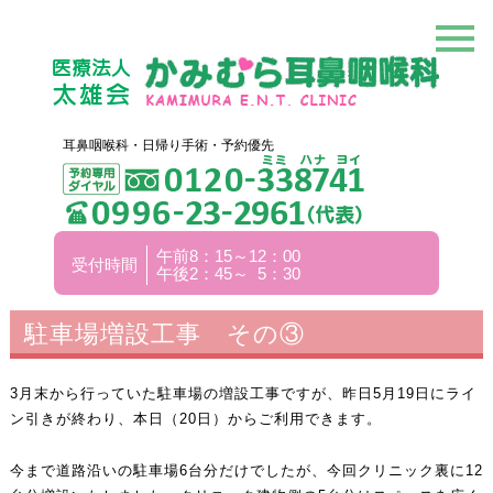
耳鼻咽喉科・日帰り手術・予約優先
午前8：15～12：00
受付時間
午後2：45～ 5：30
駐車場増設工事 その③
3月末から行っていた駐車場の増設工事ですが、昨日5月19日にライ
ン引きが終わり、本日（20日）からご利用できます。
今まで道路沿いの駐車場6台分だけでしたが、今回クリニック裏に12