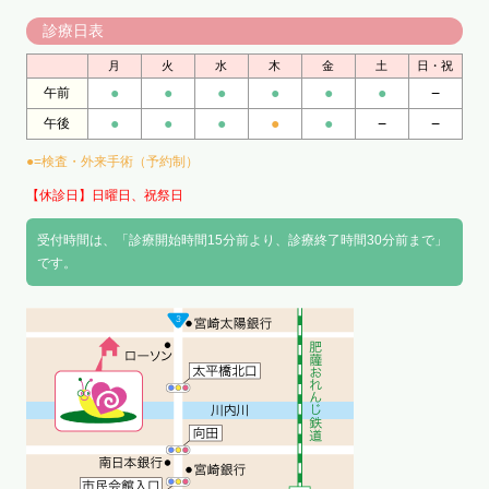
診療日表
月
火
水
木
金
土
日・祝
●
●
●
●
●
●
−
午前
●
●
●
●
●
−
−
午後
●=検査・外来手術（予約制）
【休診日】日曜日、祝祭日
受付時間は、「診療開始時間15分前より、診療終了時間30分前まで」
です。