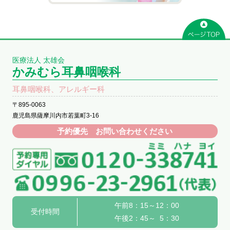
医療法人 太雄会
かみむら耳鼻咽喉科
耳鼻咽喉科、アレルギー科
〒895-0063
鹿児島県薩摩川内市若葉町3-16
予約優先 お問い合わせください
午前8：15～12：00
受付時間
午後2：45～ 5：30