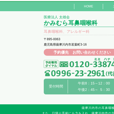
HOME
医療法人 太雄会
かみむら耳鼻咽喉科
耳鼻咽喉科、アレルギー科
〒895-0063
鹿児島県薩摩川内市若葉町3-16
予約優先 お問い合わせください
午前8：15～12：00
受付時間
午後2：45～ 5：30
薩摩川内市の耳鼻咽
また、日帰り手術にも力を入れ、薩摩川内市の