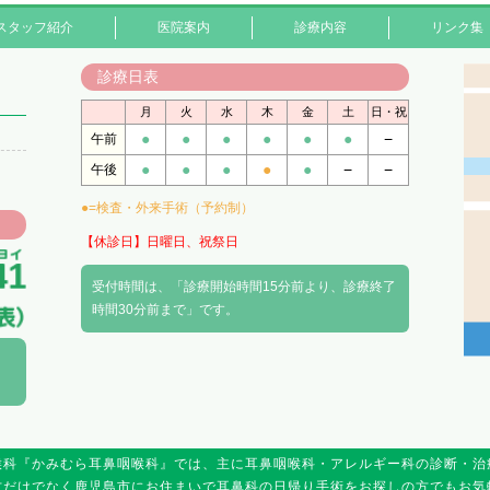
スタッフ紹介
医院案内
診療内容
リンク集
診療日表
月
火
水
木
金
土
日・祝
●
●
●
●
●
●
−
午前
●
●
●
●
●
−
−
午後
●=検査・外来手術（予約制）
【休診日】日曜日、祝祭日
受付時間は、「診療開始時間15分前より、診療終了
時間30分前まで」です。
喉科『かみむら耳鼻咽喉科』では、主に耳鼻咽喉科・アレルギー科の診断・治
方だけでなく鹿児島市にお住まいで耳鼻科の日帰り手術をお探しの方でもお気