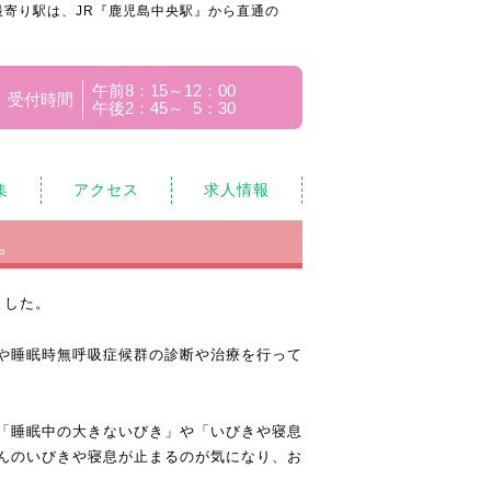
寄り駅は、JR『鹿児島中央駅』から直通の
午前8：15～12：00
受付時間
午後2：45～ 5：30
集
アクセス
求人情報
。
ました。
や睡眠時無呼吸症候群の診断や治療を行って
「睡眠中の大きないびき」や「いびきや寝息
んのいびきや寝息が止まるのが気になり、お