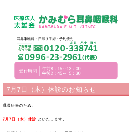
耳鼻咽喉科・日帰り手術・予約優先
午前8：15～12：00
受付時間
午後2：45～ 5：30
7月7日（木）休診のお知らせ
職員研修のため、
7
月7
日（木）休診
といたします。