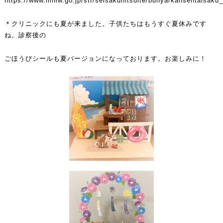
https://www.mhlw.go.jp/stf/seisakunitsuite/bunya/kansentaisaku
＊クリニックにも夏が来ました。子供たちはもうすぐ夏休みです
ね。診察後の
ごほうびシールも夏バージョンになっております。お楽しみに！