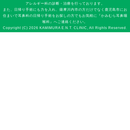
アレルギー科の診断・治療を行っております。
また、日帰り手術にも力を入れ、薩摩川内市の方だけでなく鹿児島市にお
住まいで耳鼻科の日帰り手術をお探しの方でもお気軽に『かみむら耳鼻咽
喉科』へご連絡ください。
Copyright (C) 2026 KAMIMURA E.N.T. CLINIC, All Rights Reserved.