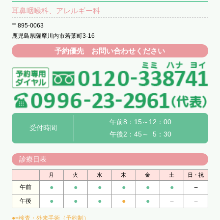
耳鼻咽喉科、アレルギー科
〒895-0063
鹿児島県薩摩川内市若葉町3-16
予約優先 お問い合わせください
午前8：15～12：00
受付時間
午後2：45～ 5：30
診療日表
月
火
水
木
金
土
日・祝
●
●
●
●
●
●
−
午前
●
●
●
●
●
−
−
午後
●=検査・外来手術（予約制）