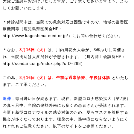
大変ご迷惑をおかけいたしますが、ご了承くださいますよう、よろ
しくお願いいたします。
＊休診期間中は、当院での救急対応は困難ですので、地域の当番医
療機関等（鹿児島県医師会HP：
http://www.kagoshima.med.or.jp/
）にお問い合わせください。
＊なお、
8
月16
日（火）
は、川内川花火大会が、3年ぶりに開催さ
れ、当院周辺は大変混雑が予想されます。（川内商工会議所HP：
http://sendai-cci.jp/index.php?cID=288
）
この為、
8月16日（火）は、午前は通常診療、午後は休診
といたし
ます。ご了承ください。
追伸
；
毎日暑い日が続きます。現在、新型コロナ感染拡大（第7波）
の真っ只中、当院の発熱外来にも多くの患者さんが受診されます。
今夏も新型コロナウイルス感染対策のため、夏もマスクを着用する
機会が多くなっております。猛暑の中、熱中症にならないようにく
れぐれもご注意ください。以下のサイトをご参照ください。