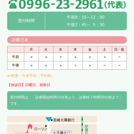
午前8：15～12：00
受付時間
午後2：45～ 5：30
診療日表
月
火
水
木
金
土
日・祝
●
●
●
●
●
●
−
午前
●
●
●
●
●
−
−
午後
●=検査・外来手術（予約制）
【休診日】日曜日、祝祭日
受付時間は、「診療開始時間15分前より、診療終了時間30分前まで」
です。