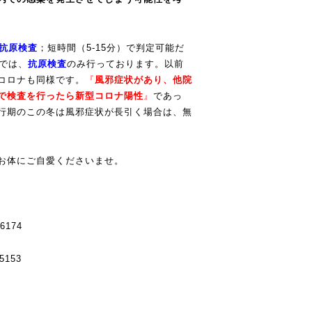
抗原検査
；短時間（5-15分）で判定可能だ
では、
抗原検査
のみ行っております。以前
コロナも同様です。
『
風邪症状があり、他院
で検査を行ったら新型コロナ陽性
』
であっ
行期のこの冬は風邪症状が長引く場合は、無
お体にご自愛くださいませ。
06174
25153