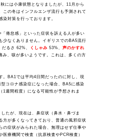
後秋には小康状態となりましたが、11月から
す。この冬はインフルエンザ流行も予測されて
感染対策を行っております。
」や「倦怠感」といった症状を訴える人が多い
も少なくありません。イギリスでのBA5流行
、だるさ 62%、
くしゃみ
53%、
声のかすれ
の痛み、咳が多いようです。これは、多くの方
。BA1では平均4日間だったのに対し、現
新型コロナ感染症になった場合、BA5に感染
（1週間程度）になる可能性が予想されま
ましたが、現在は、鼻症状（鼻水・鼻づま
る方が多くなってきており、普通の風邪症状
らの症状がみられた場合、無理はせず仕事や
や医療機関で検査（抗原検査やPCR検査）