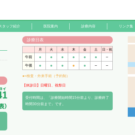
スタッフ紹介
医院案内
診療内容
リンク集
診療日表
月
火
水
木
金
土
日・祝
●
●
●
●
●
●
−
午前
●
●
●
●
●
−
−
午後
●=検査・外来手術（予約制）
【休診日】日曜日、祝祭日
受付時間は、「診療開始時間15分前より、診療終了
時間30分前まで」です。