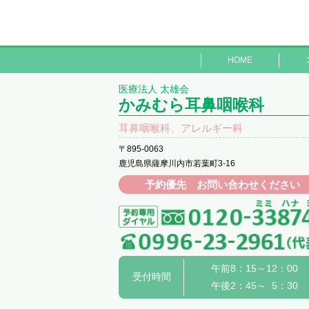
HOME
医療法人 太雄会
かみむら耳鼻咽喉科
耳鼻咽喉科、アレルギー科
〒895-0063
鹿児島県薩摩川内市若葉町3-16
予約優先 お問い合わせください
午前8：15～12：00
受付時間
午後2：45～ 5：30