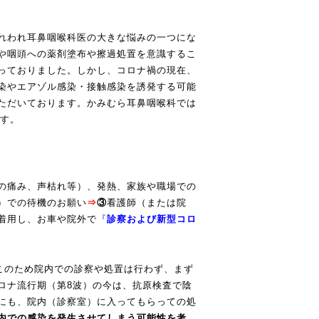
れわれ耳鼻咽喉科医の大きな悩みの一つにな
や咽頭への薬剤塗布や擦過処置を意識するこ
っておりました。しかし、コロナ禍の現在、
染やエアゾル感染・接触感染を誘発する可能
ただいております。かみむら耳鼻咽喉科では
です。
の痛み、声枯れ等）、発熱、家族や職場での
）での待機のお願い
⇒
③
看護師（または院
着用し、お車や院外で
『
診察および新型コロ
このため院内での診察や処置は行わず、まず
ロナ流行期（第8波）の今は、抗原検査で陰
にも、院内（診察室）に入ってもらっての処
内での感染を発生させてしまう可能性を考