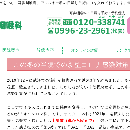
市を中心に耳鼻咽喉科、アレルギー科の日帰り手術に力を入れております。最
耳鼻咽喉科・日帰り手術・予約優先
医院案内
診療内容
オンライン診療
リンク
この冬の当院での新型コロナ感染対策
2019年12月に武漢での流行が報告されて以来3年が経ちました。
程度、確立されてきました。しかしながらいまだ収束せず、この冬
感染対策が行われていることでしょう。
コロナウイルスはこれまでに幾度も変異し、そのたびに変異株が生
るのが「オミクロン株」です。オミクロン株は2021年に急拡大し
管・気管支・肺）よりも
上気道（鼻から喉まで）
に強い症状が出る
こった感染拡大の「第6波」では「BA1」「BA2」系統が主流で、