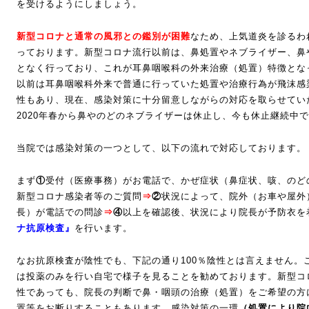
を受けるようにしましょう。
新型コロナと通常の風邪との鑑別が困難
なため、上気道炎を診るわ
っております。新型コロナ流行以前は、鼻処置やネブライザー、鼻
となく行っており、これが耳鼻咽喉科の外来治療（処置）特徴とな
以前は耳鼻咽喉科外来で普通に行っていた処置や治療行為が飛沫感
性もあり、現在、感染対策に十分留意しながらの対応を取らせてい
2020年春から鼻やのどのネブライザーは休止し、今も休止継続中
当院では感染対策の一つとして、以下の流れで対応しております。
まず
①
受付（医療事務）がお電話で、かぜ症状（鼻症状、咳、のど
新型コロナ感染者等のご質問
⇒
②
状況によって、院外（お車や屋外
長）が電話での問診
⇒
④
以上を確認後、状況により院長が予防衣を
ナ抗原検査』
を行います。
なお抗原検査が陰性でも、下記の通り100％陰性とは言えません。
は投薬のみを行い自宅で様子を見ることを勧めております。新型コ
性であっても、院長の判断で鼻・咽頭の治療（処置）をご希望の方
置等をお断りすることもあります。感染対策の一環
（処置により院