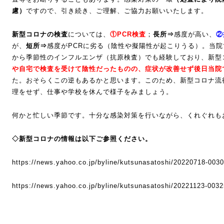
慮）
ですので、引き続き、ご理解、ご協力お願いいたします。
新型コロナの検査
については、
①
PCR
検査
；
長所⇒
感度が高い、
②
が、
短所⇒
感度がPCRに劣る（陰性や擬陽性が起こりうる）。当院
から季節性のインフルエンザ（抗原検査）でも経験しており、新型
や自宅で検査を受けて陰性だったものの、症状が改善せず後日当院
た。おそらくこの逆もあるかと思います。このため、新型コロナ流
理をせず、仕事や学校を休んで様子をみましょう。
何かと忙しい季節です。十分な感染対策を行いながら、くれぐれも
◇新型コロナの情報は以下ご参照ください。
https://news.yahoo.co.jp/byline/kutsunasatoshi/20220718-003
https://news.yahoo.co.jp/byline/kutsunasatoshi/20221123-003