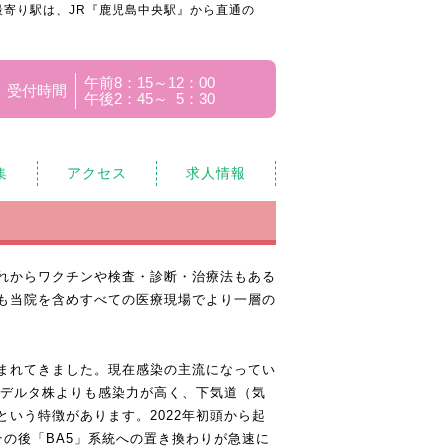
寄り駅は、JR『鹿児島中央駅』から直通の
午前8：15～12：00
受付時間
午後2：45～ 5：30
集
アクセス
求人情報
あれからワクチンや検査・診断・治療法もある
も当院を含めすべての医療現場でより一層の
まれてきました。現在感染の主流になってい
たデルタ株よりも感染力が高く、下気道（気
という特徴があります。2022年初頭から起
その後「BA5」系統への置き換わりが急速に