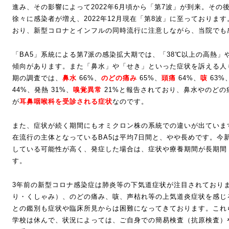
進み、その影響によって2022年6月頃から「第7波」が到来。その
徐々に感染者が増え、2022年12月現在「第8波」に至っておりま
おり、新型コロナとインフルの同時流行に注意しながら、当院でも
「BA5」系統による第7派の感染拡大期では、「38℃以上の高熱
傾向があります。また「鼻水」や「せき」といった症状を訴える人
期の調査では、
鼻水
66%、
のどの痛み
65%、
頭痛
64%、
咳
63%
44%、発熱 31%、
嗅覚異常
21%と報告されており、鼻水やのど
が
耳鼻咽喉科を受診される症状
なのです。
また、症状が続く期間にもオミクロン株の系統での違いが出ています
在流行の主体となっているBA5は平均7日間と、やや長めです。今
している可能性が高く、発症した場合は、症状や療養期間が長期間
す。
3年前の新型コロナ感染症は肺炎等の下気道症状が注目されており
り・くしゃみ）、のどの痛み、咳、声枯れ等の上気道炎症状を感じ
との鑑別も症状や臨床所見からは困難になってきております。これ
学校は休んで、状況によっては、ご自身での簡易検査（抗原検査）