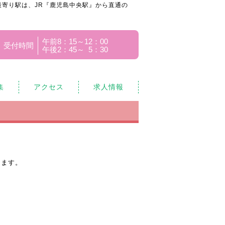
寄り駅は、JR『鹿児島中央駅』から直通の
午前8：15～12：00
受付時間
午後2：45～ 5：30
集
アクセス
求人情報
きます。