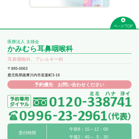
医療法人 太雄会
かみむら耳鼻咽喉科
耳鼻咽喉科、アレルギー科
〒895-0063
鹿児島県薩摩川内市若葉町3-16
予約優先 お問い合わせください
午前8：15～12：00
受付時間
午後2：45～ 5：30