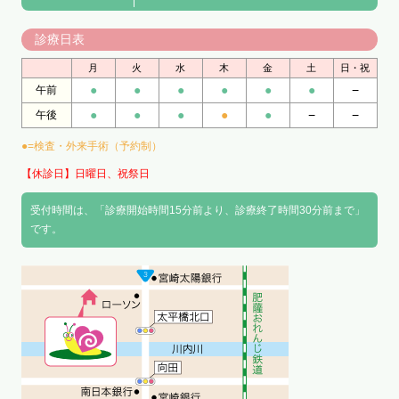
診療日表
月
火
水
木
金
土
日・祝
●
●
●
●
●
●
−
午前
●
●
●
●
●
−
−
午後
●=検査・外来手術（予約制）
【休診日】日曜日、祝祭日
受付時間は、「診療開始時間15分前より、診療終了時間30分前まで」
です。