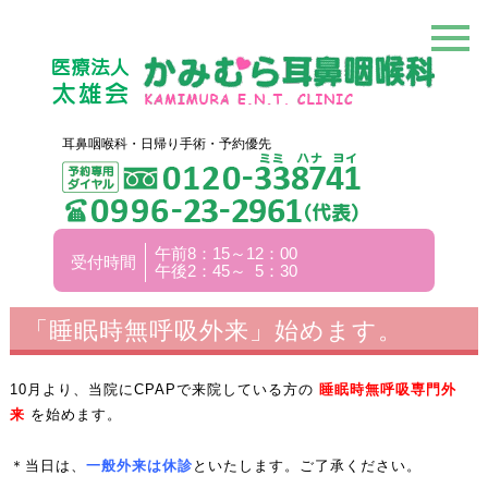
耳鼻咽喉科・日帰り手術・予約優先
午前8：15～12：00
受付時間
午後2：45～ 5：30
「睡眠時無呼吸外来」始めます。
10月より、当院にCPAPで来院している方の
睡眠時無呼吸専門外
来
を始めます。
＊当日は、
一般外来は休診
といたします。ご了承ください。