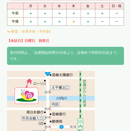
月
火
水
木
金
土
日・祝
●
●
●
●
●
●
−
午前
●
●
●
●
●
−
−
午後
●=検査・外来手術（予約制）
【休診日】日曜日、祝祭日
受付時間は、「診療開始時間15分前より、診療終了時間30分前まで」
です。