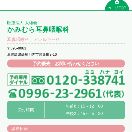
医療法人 太雄会
かみむら耳鼻咽喉科
耳鼻咽喉科、アレルギー科
〒895-0063
鹿児島県薩摩川内市若葉町3-16
予約優先 お問い合わせください
午前8：15～12：00
受付時間
午後2：45～ 5：30
診療日表