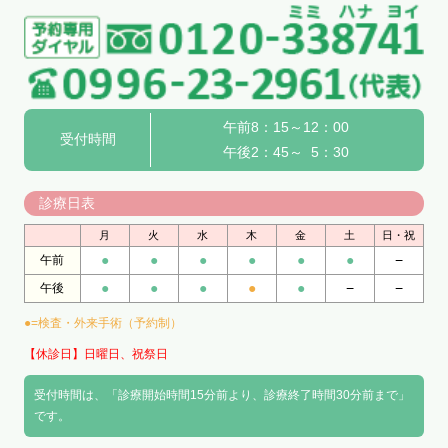
午前8：15～12：00
受付時間
午後2：45～ 5：30
診療日表
月
火
水
木
金
土
日・祝
●
●
●
●
●
●
−
午前
●
●
●
●
●
−
−
午後
●=検査・外来手術（予約制）
【休診日】日曜日、祝祭日
受付時間は、「診療開始時間15分前より、診療終了時間30分前まで」
です。