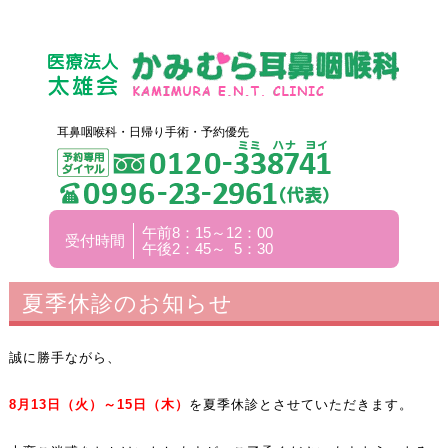
耳鼻咽喉科・日帰り手術・予約優先
午前8：15～12：00
受付時間
午後2：45～ 5：30
夏季休診のお知らせ
誠に勝手ながら、
8
月13
日（火）～15
日（木）
を夏季休診とさせていただきます。