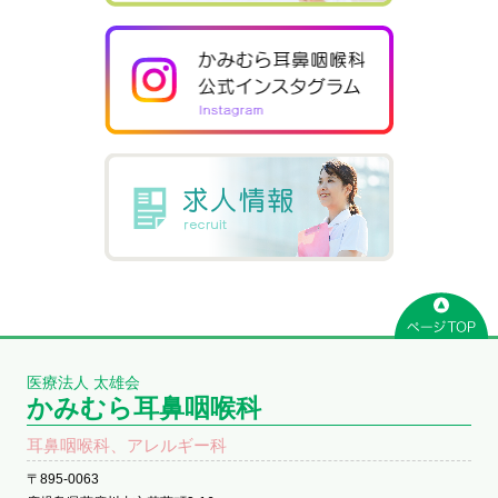
医療法人 太雄会
かみむら耳鼻咽喉科
耳鼻咽喉科、アレルギー科
〒895-0063