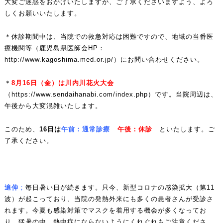
大変ご迷惑をおかけいたしますが、ご了承くださいますよう、よろ
しくお願いいたします。
＊休診期間中は、当院での救急対応は困難ですので、地域の当番医
療機関等（鹿児島県医師会HP：
http://www.kagoshima.med.or.jp/
）にお問い合わせください。
＊
8
月16
日（金）は川内川花火大会
（
https://www.sendaihanabi.com/index.php
）です。当院周辺は、
午後から大変混雑いたします。
このため、
16
日は
午前：通常診療
午後：休診
といたします。ご
了承ください。
追伸
；
毎日暑い日が続きます
。只今、新型コロナの感染拡大（第11
波）が起こっており、当院の発熱外来にも多くの患者さんが受診さ
れます。今夏も感染対策でマスクを着用する機会が多くなってお
り、猛暑の中、熱中症にならないようにくれぐれもご注意くださ