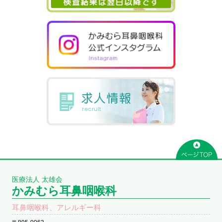
医療法人 太雄会
かみむら耳鼻咽喉科
耳鼻咽喉科、アレルギー科