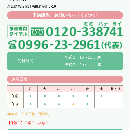
〒895-0063
鹿児島県薩摩川内市若葉町3-16
予約優先 お問い合わせください
午前8：15～12：00
受付時間
午後2：45～ 5：30
診療日表
月
火
水
木
金
土
日・祝
●
●
●
●
●
●
−
午前
●
●
●
●
●
−
−
午後
●=検査・外来手術（予約制）
【休診日】日曜日、祝祭日