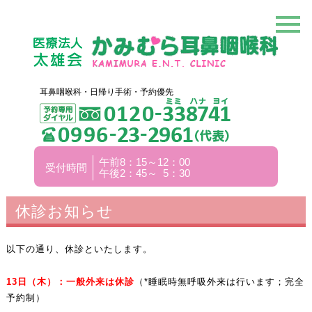
耳鼻咽喉科・日帰り手術・予約優先
午前8：15～12：00
受付時間
午後2：45～ 5：30
休診お知らせ
以下の通り、休診といたします。
13
日（木）：一般外来は休診
（*睡眠時無呼吸外来は行います；完全
予約制）